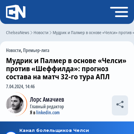
Регистрация
Войти
ChelseaNews
Главная
Новости
Мудрик и Палмер в основе «Челси» против «
Новости
Новости
,
Премьер-лига
Чат
Мудрик и Палмер в основе «Челси»
Трансферы
против «Шеффилда»: прогноз
состава на матч 32-го тура АПЛ
Слухи
7.04.2024, 14:46
История Челси
Лорс Амачиев
Статистика
Главный редактор
Календарь игр
Я в
linkedin.com
Состав команды
Поиск по сайту