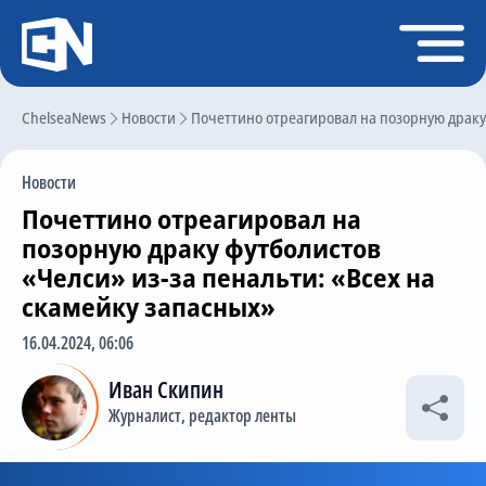
Регистрация
Войти
ChelseaNews
Главная
Новости
Почеттино отреагировал на позорную драку 
Новости
Новости
Чат
Почеттино отреагировал на
Трансферы
позорную драку футболистов
«Челси» из-за пенальти: «Всех на
Слухи
скамейку запасных»
История Челси
16.04.2024, 06:06
Статистика
Иван Скипин
Календарь игр
Журналист, редактор ленты
Состав команды
Поиск по сайту