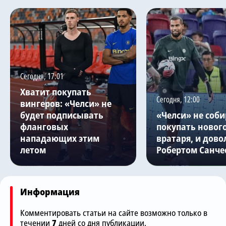
Сегодня, 17:01
Хватит покупать
Сегодня, 12:00
вингеров: «Челси» не
будет подписывать
«Челси» не соби
фланговых
покупать новог
нападающих этим
вратаря, и дово
летом
Робертом Санче
Информация
Комментировать статьи на сайте возможно только в
течении
7
дней со дня публикации.