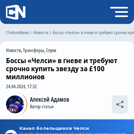
Регистрация
Войти
ChelseaNews
Главная
Новости
Боссы «Челси» в гневе и требуют срочно ку
Новости
Новости
,
Трансферы
,
Слухи
Чат
Боссы «Челси» в гневе и требуют
Трансферы
срочно купить звезду за £100
миллионов
Слухи
24.04.2024, 17:32
История Челси
Алексей Адамов
Статистика
Автор статьи
Календарь игр
Состав команды
Поиск по сайту