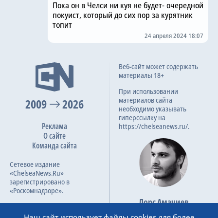
Пока он в Челси ни куя не будет- очередной
покуист, который до сих пор за курятник
топит
24 апреля 2024 18:07
Веб-сайт может содержать
материалы 18+
При использовании
материалов сайта
2009
2026
необходимо указывать
гиперссылку на
Реклама
https://chelseanews.ru/.
О сайте
Команда сайта
Сетевое издание
«ChelseaNews.Ru»
зарегистрировано в
«Роскомнадзоре».
Лорс Амачиев
Номер свидетельства ЭЛ №
Основатель сайта
ФС 77 – 87138.
Наш сайт использует файлы cookies для более