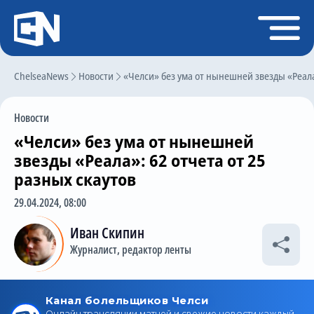
Регистрация
Войти
ChelseaNews
Главная
Новости
«Челси» без ума от нынешней звезды «Реала»
Новости
Новости
Чат
«Челси» без ума от нынешней
Трансферы
звезды «Реала»: 62 отчета от 25
разных скаутов
Слухи
29.04.2024, 08:00
История Челси
Иван Скипин
Статистика
Журналист, редактор ленты
Календарь игр
Состав команды
Поиск по сайту