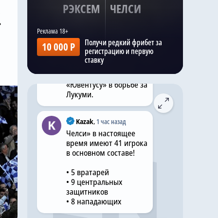
РЭКСЕМ
ЧЕЛСИ
,
Ранее на этой неделе
»
то же издание
сообщило, что команда
Получи редкий фрибет за
10 000 Р
Хаби Алонсо ,
регистрацию и первую
«Манчестер Юнайтед»
ставку
и «Ноттингем Форест»
присоединились к
«Ювентусу» в борьбе за
Лукуми.
Kazak
,
1 час назад
Челси» в настоящее
время имеют 41 игрока
в основном составе!
• 5 вратарей
• 9 центральных
защитников
• 8 нападающих