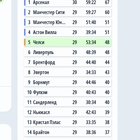
1
Арсенал
30
59:22
67
2
Манчестер Сити
29
59:27
60
3
Манчестер Юнайтед
29
51:40
51
4
Астон Вилла
29
39:34
51
5
Челси
29
53:34
48
6
Ливерпуль
29
48:39
48
7
Брентфорд
29
44:40
44
Сегодня, 11:14
8
Эвертон
29
34:33
43
 Сити»
Главный любитель
9
Борнмут
29
44:46
40
ал на
«привозов» в «Челси»
10
Фулхэм
29
40:43
40
ю цену в
рад, что он теперь не
 млн за звезду
самый «старый дядя» в
11
Сандерленд
29
30:34
40
клубе
12
Ньюкасл
29
42:43
39
13
Кристал Пэлас
29
33:35
38
14
Брайтон
29
38:36
37