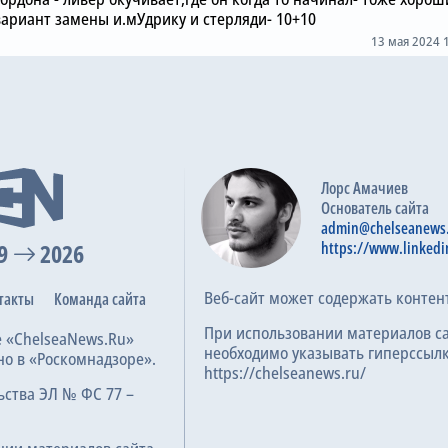
вариант замены и.мУдрику и стерляди- 10+10
13 мая 2024 
Лорс Амачиев
Основатель сайта
admin@chelseanews
9
2026
https://www.linkedi
Веб-сайт может содержать контен
такты
Команда сайта
При использовании материалов с
е «ChelseaNews.Ru»
необходимо указывать гиперссылк
но в «Роскомнадзоре».
https://chelseanews.ru/
ьства ЭЛ № ФС 77 –