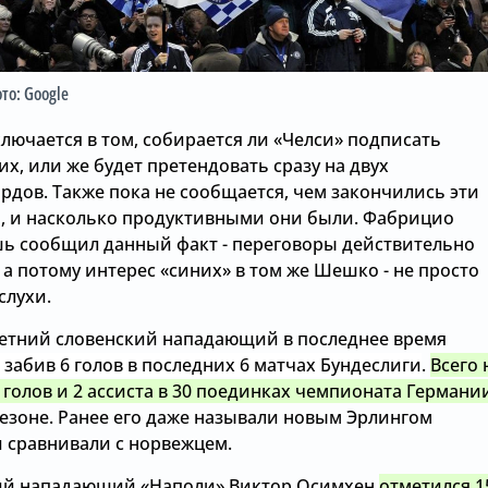
ото: Google
лючается в том, собирается ли «Челси» подписать
их, или же будет претендовать сразу на двух
рдов. Также пока не сообщается, чем закончились эти
, и насколько продуктивными они были. Фабрицио
ь сообщил данный факт - переговоры действительно
 а потому интерес «синих» в том же Шешко - не просто
слухи.
-летний словенский нападающий в последнее время
забив 6 голов в последних 6 матчах Бундеслиги
.
Всего 
3 голов и 2 ассиста в 30 поединках чемпионата Германи
сезоне. Ранее его даже называли новым Эрлингом
и сравнивали с норвежцем.
ий нападающий «Наполи» Виктор Осимхен
отметился 1