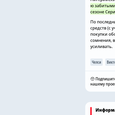
ю забитыми
сезоне Сери
По последни
средств (с 
покупки об
сомнения, 
усиливать.
Вчера, 11:17
Челси
Викт
а, 12:00
Николас Джексон
лси» не собирается
совершил добрый
упать нового вратаря,
поступок в «Челси», чт
🥺 Подпишите
оволен Робертом
Михаил Мудрик мог
нашему проек
чесом
сыграть в матче
Информ