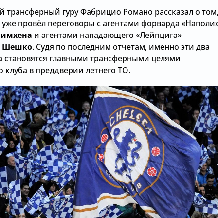
й трансферный гуру Фабрицио Романо рассказал о том
» уже провёл переговоры с агентами форварда «Наполи
симхена
и агентами нападающего «Лейпцига»
а Шешко
. Судя по последним отчетам, именно эти два
 становятся главными трансферными целями
 клуба в преддверии летнего ТО.