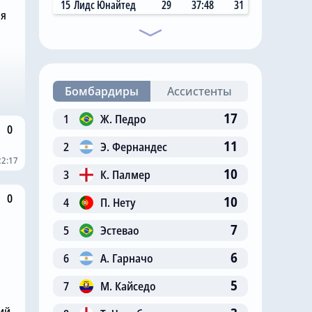
15
Лидс Юнайтед
29
37:48
31
ня
Бомбардиры
Ассистенты
17
1
Ж. Педро
0
11
2
Э. Фернандес
22:17
10
3
К. Палмер
0
10
4
П. Нету
7
5
Эстевао
6
6
А. Гарначо
5
7
М. Кайседо
ий