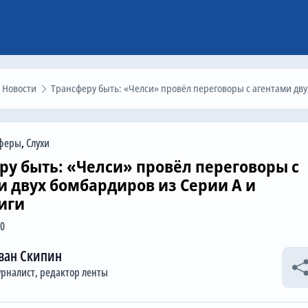
Новости
Трансферу быть: «Челси» провёл переговоры с агентами двух бомбардиров из Серии А и Бундесли
феры
,
Слухи
ру быть: «Челси» провёл переговоры с
и двух бомбардиров из Серии А и
иги
00
ван Скипин
рналист, редактор ленты