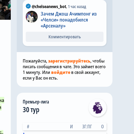
@chelseanews_bot
,
1 час назад
Зачем Джош Ачимпонг из
«Челси» понадобился
«Арсеналу»
Комментировать
Пожалуйста,
зарегистрируйтесь
, чтобы
писать сообщения в чате. Это займет всего
1 минуту. Или
войдите
в свой аккаунт,
если у Вас он есть.
на
Премьер-лига
и
30 тур
#
И
ЗГ:ПГ
О
5-