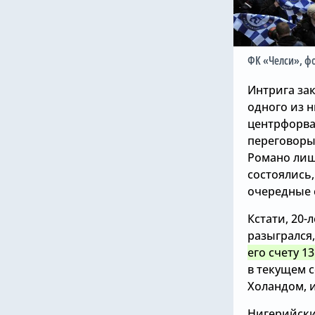
ФК «Челси»
, ф
Интрига зак
одного из н
центрфорва
переговоры
Романо лиш
состоялись,
очередные 
Кстати, 20
разыгрался,
его счету 1
в текущем 
Холандом, 
Нигерийск