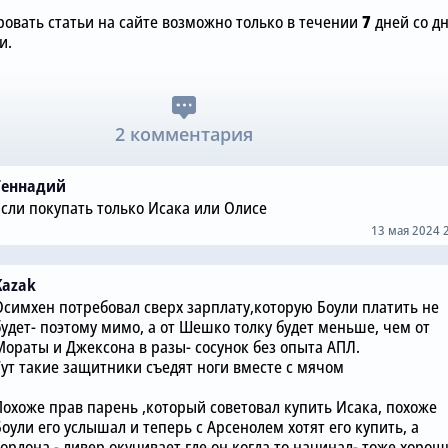
овать статьи на сайте возможно только в течении
7
дней со д
и.
2 комментария
Геннадий
Если покупать только Исака или Олисе
13 мая 2024 
Kazak
Осимхен потребовал сверх зарплату,которую Боули платить не
будет- поэтому мимо, а от Шешко толку будет меньше, чем от
Мораты и Джексона в разы- сосунок без опыта АПЛ.
Тут такие защитники съедят ноги вместе с мячом
Похоже прав парень ,который советовал купить Исака, похоже
оули его услышал и теперь с Арсенолем хотят его купить, а
Гордона - ливер окучивает,где он когда то начинал- тоже хорош