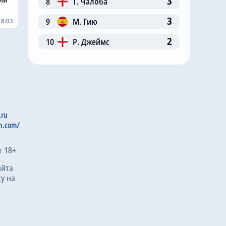
3
8
Т. Чалоба
3
18:03
9
М. Гию
2
10
Р. Джеймс
.ru
n.com/
т 18+
айта
у на