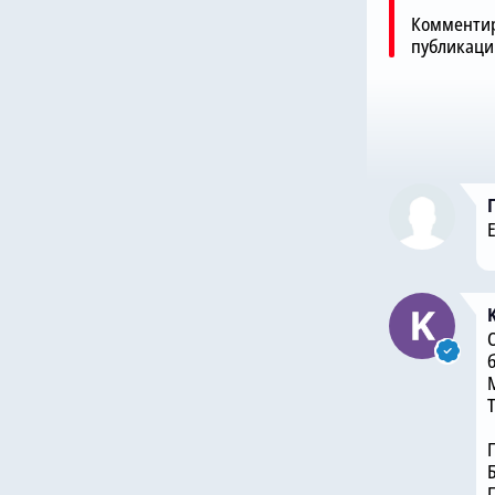
Комментир
публикаци
Б