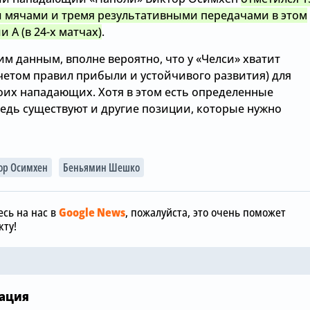
 мячами и тремя результативными передачами в этом
и А (в 24-х матчах)
.
м данным, вполне вероятно, что у «Челси» хватит
учетом правил прибыли и устойчивого развития) для
оих нападающих. Хотя в этом есть определенные
ведь существуют и другие позиции, которые нужно
Сегодня, 12:00
ор Осимхен
Беньямин Шешко
«Манчестер
Сегодня, 15:36
отреагиров
обы
Зачем Джош Ачимпонг из
шокирующу
сь на нас в
Google News
, пожалуйста, это очень поможет
«Челси» понадобился
размере £75
ту!
«Арсеналу»
«Челси»
ация