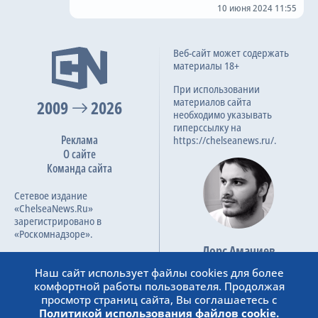
10 июня 2024 11:55
Веб-сайт может содержать
материалы 18+
При использовании
материалов сайта
2009
2026
необходимо указывать
гиперссылку на
Реклама
https://chelseanews.ru/.
О сайте
Команда сайта
Сетевое издание
«ChelseaNews.Ru»
зарегистрировано в
«Роскомнадзоре».
Лорс Амачиев
Номер свидетельства ЭЛ №
Основатель сайта
ФС 77 – 87138.
Наш сайт использует файлы cookies для более
admin@chelseanews.ru
комфортной работы пользователя. Продолжая
https://www.linkedin.com/
просмотр страниц сайта, Вы соглашаетесь с
Политикой использования файлов cookie.