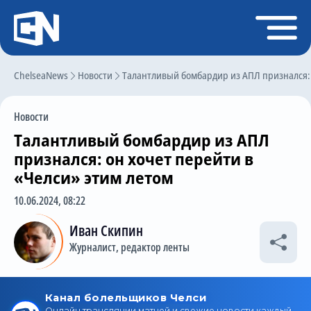
Регистрация
Войти
ChelseaNews
Главная
Новости
Талантливый бомбардир из АПЛ признался: 
Новости
Новости
Чат
Талантливый бомбардир из АПЛ
Трансферы
признался: он хочет перейти в
«Челси» этим летом
Слухи
10.06.2024, 08:22
История Челси
Иван Скипин
Статистика
Журналист, редактор ленты
Календарь игр
Состав команды
Поиск по сайту