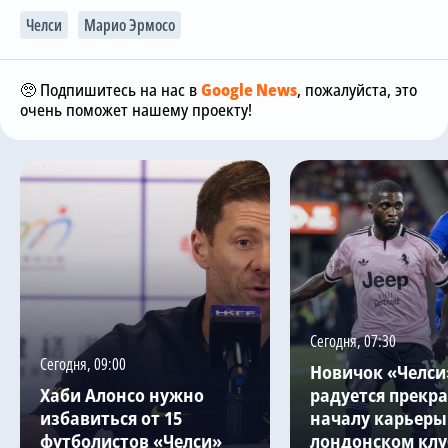
Челси
Марио Эрмосо
🥺 Подпишитесь на нас в
Google News
, пожалуйста, это
очень поможет нашему проекту!
Сегодня, 07:30
Сегодня, 09:00
Новичок «Челси
Хаби Алонсо нужно
радуется прекр
избавиться от 15
началу карьеры
футболистов «Челси»
лондонском клу