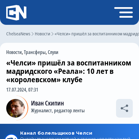
Регистрация
Войти
ChelseaNews
Главная
Новости
«Челси» пришёл за воспитанником мадридск
Новости
Новости
,
Трансферы
,
Слухи
Чат
«Челси» пришёл за воспитанником
Трансферы
мадридского «Реала»: 10 лет в
«королевском» клубе
Слухи
17.07.2024, 07:31
История Челси
Иван Скипин
Статистика
Журналист, редактор ленты
Календарь игр
Состав команды
Поиск по сайту