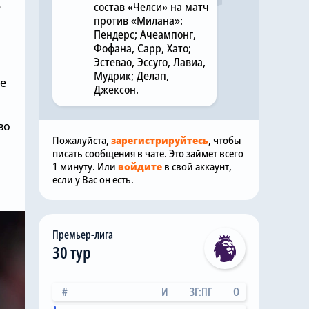
е
состав «Челси» на матч
против «Милана»:
Пендерс; Ачеампонг,
Фофана, Сарр, Хато;
Эстевао, Эссуго, Лавиа,
Мудрик; Делап,
ее
Джексон.
во
Пожалуйста,
зарегистрируйтесь
, чтобы
писать сообщения в чате. Это займет всего
1 минуту. Или
войдите
в свой аккаунт,
если у Вас он есть.
Премьер-лига
30 тур
#
И
ЗГ:ПГ
О