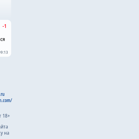
-1
тся
09:13
.ru
n.com/
т 18+
айта
у на