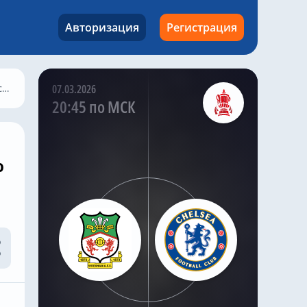
поскольку клуб
рассматривает
Авторизация
Регистрация
варианты замены.
Kazak
,
1 час назад
По сообщениям,
в
07.03.2026
«Челси» возобновил
20:45 по МСК
переговоры с «Кристал
Пэлас» о возможном
переходе
высококлассного
ю
полузащитника Адама
Уортона, продолжая
поиски долгосрочного
усиления в центре
поля.
По словам хорошо
информированного
инсайдера «Челси»
Саймона Филлипса,
«синие» возобновили