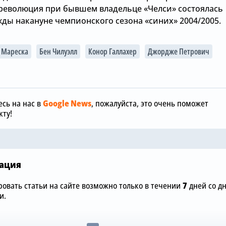
 революция при бывшем владельце «Челси» состоялась
ды накануне чемпионского сезона «синих» 2004/2005.
 Мареска
Бен Чилуэлл
Конор Галлахер
Джордже Петрович
Сегодня, 12:00
«Манчестер
Сегодня, 15:36
отреагиров
обы
Зачем Джош Ачимпонг из
шокирующу
сь на нас в
Google News
, пожалуйста, это очень поможет
«Челси» понадобился
размере £75
ту!
«Арсеналу»
«Челси»
ация
овать статьи на сайте возможно только в течении
7
дней со д
и.