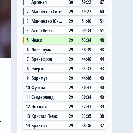
1
Арсенал
30
59:22
67
2
Манчестер Сити
29
59:27
60
3
Манчестер Юнайтед
29
51:40
51
4
Астон Вилла
29
39:34
51
5
Челси
29
53:34
48
6
Ливерпуль
29
48:39
48
7
Брентфорд
29
44:40
44
8
Эвертон
29
34:33
43
9
Борнмут
29
44:46
40
10
Фулхэм
29
40:43
40
11
Сандерленд
29
30:34
40
12
Ньюкасл
29
42:43
39
.
13
Кристал Пэлас
29
33:35
38
5
14
Брайтон
29
38:36
37