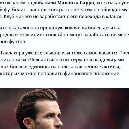
писок зачем-то добавили
Маланга Сарра
, хотя наканун
й футболист расторг контракт с «Челси» по обоюдному
 Клуб ничего не заработает с его перехода в «Ланс».
что в каталог «на продажу» включены более десятка
родав всех «синие» спокойно могут заработать не мен
нов фунтов.
Галлахера уже все слышали, и тоже самое касается Тре
спитанники «Челси» высоко котируются владельцами
е как боевые единицы на поле, а как ценные активы,
которых можно поправить финансовое положение