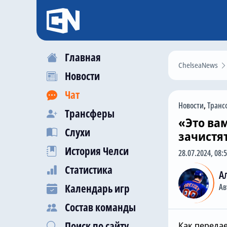
Главная
ChelseaNews
Новости
Чат
Новости
,
Транс
Трансферы
«Это ва
Слухи
зачистя
История Челси
28.07.2024, 08:
Статистика
А
Календарь игр
Ав
Состав команды
Поиск по сайту
Как переда