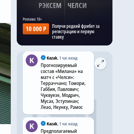
РЭКСЕМ
ЧЕЛСИ
переговоры с «Кристал
Пэлас», пытаясь
изучить возможность
подписания контракта
Получи редкий фрибет за
10 000 Р
с игроком сборной
регистрацию и первую
Англии до закрытия
ставку
трансферного окна.
Kazak
,
1 час назад
Прогнозируемый
состав «Милана» на
матч с «Челси»:
Терраччано; Томори,
Габбия, Павлович;
Чуквуезе, Модрич,
Мусах, Эступинан;
Леао, Нкунку, Рамос
Kazak
,
1 час назад
Предполагаемый