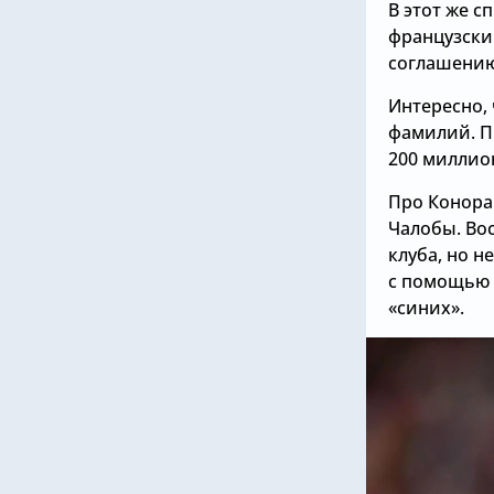
В этот же с
французски
соглашению.
Интересно, 
фамилий. П
200 миллио
Про Конора 
Чалобы. Во
клуба, но н
с помощью 
«синих».