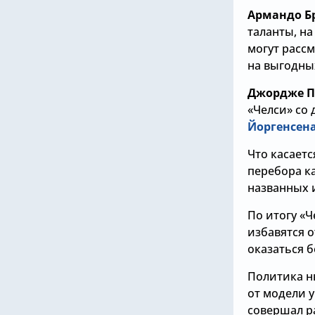
Армандо Бр
таланты, на
могут рассм
на выгодных
Джордже П
«Челси» со
Йоргенсен
Что касаетс
перебора к
названных и
По итогу «Ч
избавятся о
оказаться б
Политика н
от модели 
совершал р