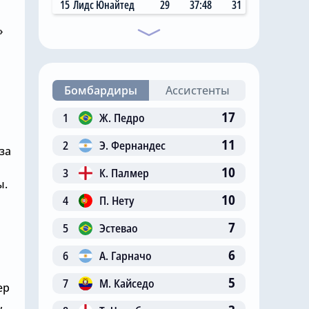
15
Лидс Юнайтед
29
37:48
31
»
Бомбардиры
Ассистенты
17
1
Ж. Педро
11
2
Э. Фернандес
за
10
3
К. Палмер
ы.
10
4
П. Нету
7
5
Эстевао
6
6
А. Гарначо
5
7
М. Кайседо
ер
,