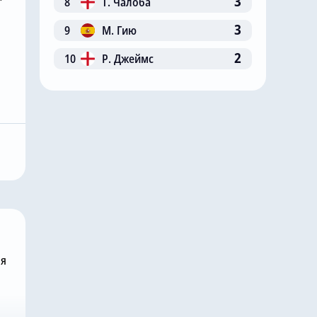
3
8
Т. Чалоба
3
9
М. Гию
2
10
Р. Джеймс
Сегодня, 11:14
 Сити»
Главный любитель
ал на
«привозов» в «Челси»
ю цену в
рад, что он теперь не
 млн за звезду
самый «старый дядя» в
клубе
ня