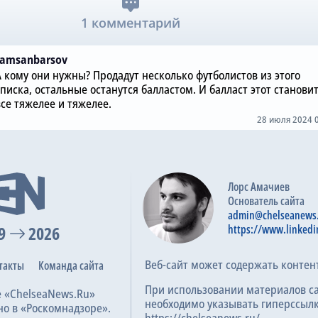
1 комментарий
ramsanbarsov
А кому они нужны? Продадут несколько футболистов из этого
писка, остальные останутся балластом. И балласт этот станови
все тяжелее и тяжелее.
28 июля 2024 
Лорс Амачиев
Основатель сайта
admin@chelseanews
9
2026
https://www.linkedi
Веб-сайт может содержать контен
такты
Команда сайта
При использовании материалов с
е «ChelseaNews.Ru»
необходимо указывать гиперссылк
но в «Роскомнадзоре».
https://chelseanews.ru/