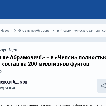
Новости
«Это вам не Абрамович!» – в «Челси» полностью зачистят состав на 200 миллионов фунто
феры
,
Слухи
м не Абрамович!» – в «Челси» полность
т состав на 200 миллионов фунтов
55
лексей Адамов
тор статьи
ет портал
Sports Keeda
, главный тренер «Челси» получил