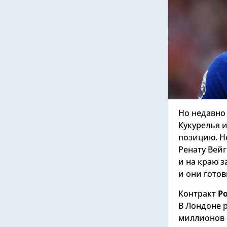
Но недавно
Кукурелья и
позицию. Н
Ренату Вейг
и на краю з
и они готов
Контракт
Р
В Лондоне р
миллионов 