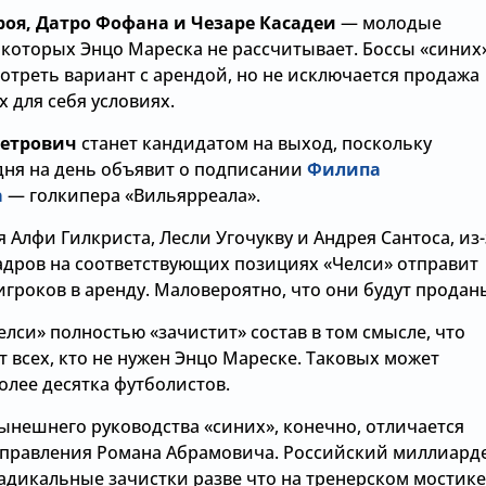
оя, Датро Фофана и Чезаре Касадеи
— молодые
 которых Энцо Мареска не рассчитывает. Боссы «синих
отреть вариант с арендой, но не исключается продажа
 для себя условиях.
етрович
станет кандидатом на выход, поскольку
 дня на день объявит о подписании
Филипа
а
— голкипера «Вильярреала».
я Алфи Гилкриста, Лесли Угочукву и Андрея Сантоса, из-
адров на соответствующих позициях «Челси» отправит
гроков в аренду. Маловероятно, что они будут продан
елси» полностью «зачистит» состав в том смысле, что
т всех, кто не нужен Энцо Мареске. Таковых может
олее десятка футболистов.
ынешнего руководства «синих», конечно, отличается
управления Романа Абрамовича. Российский миллиард
адикальные зачистки разве что на тренерском мостике