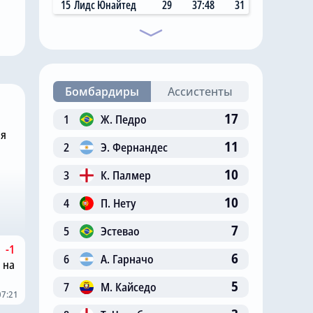
15
Лидс Юнайтед
29
37:48
31
вого вратаря,
поступок в «Челси», чтобы
Робертом
Михаил Мудрик мог
сыграть в матче
Бомбардиры
Ассистенты
17
1
Ж. Педро
ня
11
2
Э. Фернандес
10
3
К. Палмер
10
4
П. Нету
7
5
Эстевао
-1
6
6
А. Гарначо
 на
5
7
М. Кайседо
07:21