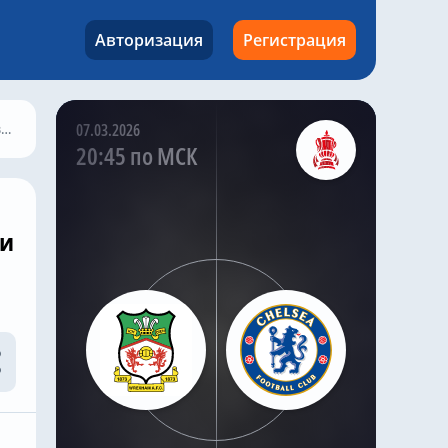
приобрести Скотта или
Уортона за большие
Авторизация
Регистрация
деньги, легко
представить, что Лавия
и Эссуго попросят об
уходе. Лавией
интересуется «Монако»
и
07.03.2026
, а Эссуго может
20:45 по МСК
попросить об аренде.
Kazak
,
Вчера в 22:27
ли
Мало Густо полон
решимости покинуть
«Челси».
«Пари Сен-Жермен» —
последняя команда,
проявившая интерес к
Gusto. Ранее летом
сообщалось, что
«Манчестер Сити»
также заинтересован в
Gusto .