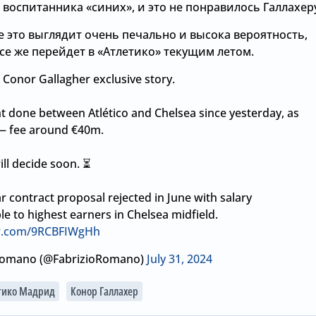
 воспитанника «синих», и это не понравилось Галлахер
е это выглядит очень печально и высока вероятность,
се же перейдет в «Атлетико» текущим летом.
 Conor Gallagher exclusive story.
 done between Atlético and Chelsea since yesterday, as
— fee around €40m.
ll decide soon. ⏳
 contract proposal rejected in June with salary
e to highest earners in Chelsea midfield.
er.com/9RCBFIWgHh
Romano (@FabrizioRomano)
July 31, 2024
Вчера, 17:01
тико Мадрид
Конор Галлахер
Вчера, 12:00
Хватит покупать
вингеров: «Челси» не
«Челси» не 