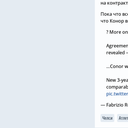
на контракт
Пока что вс
что Конор в
? More on
Agreement
revealed 
…Conor wi
New 3-year
comparabl
pic.twitt
— Fabrizio 
Челси
Атле
2026, 12:00
5.08.2026, 11:11
лси» готов к еще
У Хаби Алонсо есть