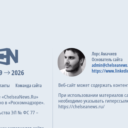
Лорс Амачиев
Основатель сайта
admin@chelseanews
9
2026
https://www.linkedi
Веб-сайт может содержать контен
такты
Команда сайта
При использовании материалов с
е «ChelseaNews.Ru»
необходимо указывать гиперссылк
но в «Роскомнадзоре».
https://chelseanews.ru/
ьства ЭЛ № ФС 77 –