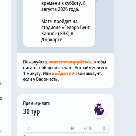
времени в субботу, 8
августа 2026 года.
Матч пройдет на
стадионе «Гелора Бунг
Карно» (GBK) в
Джакарте.
Пожалуйста,
зарегистрируйтесь
, чтобы
писать сообщения в чате. Это займет всего
1 минуту. Или
войдите
в свой аккаунт,
если у Вас он есть.
х
х
Премьер-лига
30 тур
#
И
ЗГ:ПГ
О
у