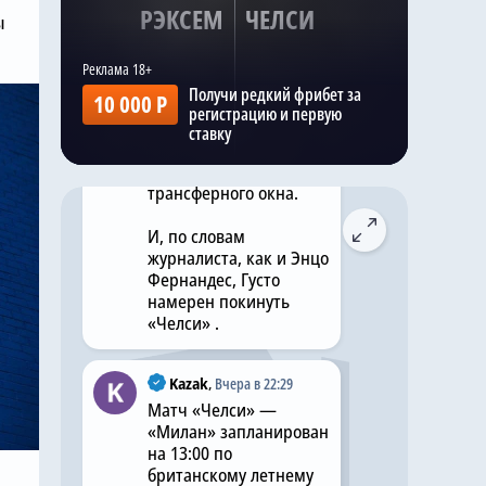
РЭКСЕМ
ЧЕЛСИ
ы
Саймон Филлипс в
своей программе Si
Phillips Talks Chelsea
Получи редкий фрибет за
10 000 Р
заявил , что ПСЖ хочет
регистрацию и первую
подписать этого
ставку
правого защитника до
закрытия
трансферного окна.
И, по словам
журналиста, как и Энцо
Фернандес, Густо
намерен покинуть
«Челси» .
Kazak
,
Вчера в 22:29
Матч «Челси» —
«Милан» запланирован
на 13:00 по
британскому летнему