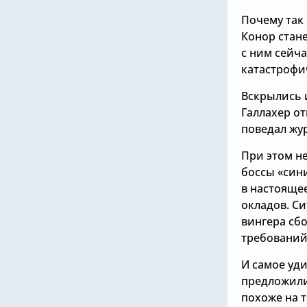
Почему так 
Конор стане
с ним сейча
катастрофи
Вскрылись 
Галлахер о
поведал жу
При этом н
боссы «сини
в настояще
окладов. С
вингера сб
требований
И самое уди
предложили
похоже на т