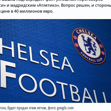
си» и мадридским «Атлетико». Вопрос решен, и сторон
цене в 40 миллионов евро.
ятно, будет продан этим летом
, фото: google.com