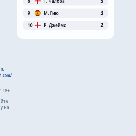
3
8
Т. Чалоба
3
9
М. Гию
2
10
Р. Джеймс
.ru
n.com/
т 18+
айта
у на