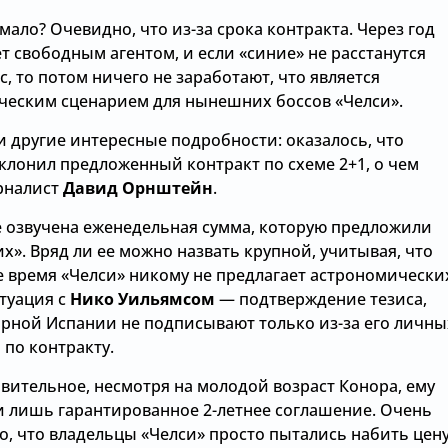
мало? Очевидно, что из-за срока контракта. Через год
т свободным агентом, и если «синие» не расстанутся
с, то потом ничего не заработают, что является
ческим сценарием для нынешних боссов «Челси».
и другие интересные подробности: оказалось, что
тклонил предложенный контракт по схеме 2+1, о чем
рналист
Давид Орнштейн
.
е озвучена еженедельная сумма, которую предложили
х». Вряд ли ее можно назвать крупной, учитывая, что
е время «Челси» никому не предлагает астрономически
итуация с
Нико Уильямсом
— подтверждение тезиса,
орной Испании не подписывают только из-за его личны
 по контракту.
вительное, несмотря на молодой возраст Конора, ему
 лишь гарантированное 2-летнее соглашение. Очень
о, что владельцы «Челси» просто пытались набить цен