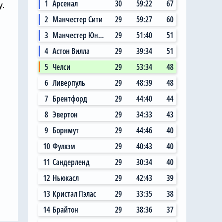
1
Арсенал
30
59:22
67
у.
2
Манчестер Сити
29
59:27
60
3
Манчестер Юнайтед
29
51:40
51
4
Астон Вилла
29
39:34
51
5
Челси
29
53:34
48
6
Ливерпуль
29
48:39
48
7
Брентфорд
29
44:40
44
8
Эвертон
29
34:33
43
9
Борнмут
29
44:46
40
10
Фулхэм
29
40:43
40
11
Сандерленд
29
30:34
40
12
Ньюкасл
29
42:43
39
13
Кристал Пэлас
29
33:35
38
Вчера, 11:17
Николас Джексон
14
Брайтон
29
38:36
37
собирается
совершил добрый