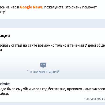
будет подписывать
покупать но
сь на нас в
Google News
, пожалуйста, это очень поможет
фланговых нападающих
и доволен 
ту!
»
этим летом
Санчесом
ация
овать статьи на сайте возможно только в течении
7
дней со д
и.
1 комментарий
grimtm
надо было ему уйти через год бесплатно, прокинуть америкосов
бабки.
1 августа 2024 