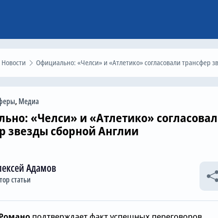
Новости
Официально: «Челси» и «Атлетико» согласовали трансфер звезды сборной Англи
феры
,
Медиа
ьно: «Челси» и «Атлетико» согласова
р звезды сборной Англии
лексей Адамов
тор статьи
Романо
подтверждает факт успешных переговоров