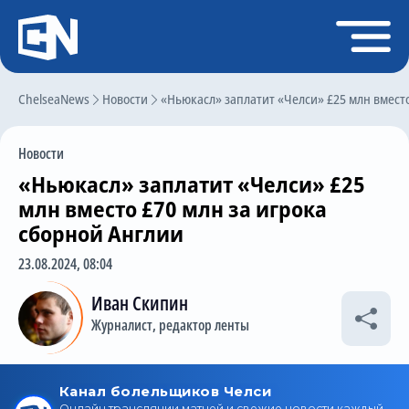
Регистрация
Войти
ChelseaNews
Главная
Новости
«Ньюкасл» заплатит «Челси» £25 млн вместо
Новости
Новости
Чат
«Ньюкасл» заплатит «Челси» £25
Трансферы
млн вместо £70 млн за игрока
сборной Англии
Слухи
23.08.2024, 08:04
История Челси
Иван Скипин
Статистика
Журналист, редактор ленты
Календарь игр
Состав команды
Поиск по сайту