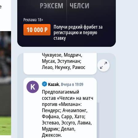
РЭКСЕМ
ЧЕЛСИ
е
Kazak
,
Вчера в 19:08
Прогнозируемый
Получи редкий фрибет за
10 000 Р
состав «Милана» на
регистрацию и первую
матч с «Челси»:
ставку
Терраччано; Томори,
Габбия, Павлович;
Чуквуезе, Модрич,
Мусах, Эступинан;
Леао, Нкунку, Рамос
Kazak
,
Вчера в 19:09
Предполагаемый
состав «Челси» на матч
против «Милана»:
Пендерс; Ачеампонг,
Фофана, Сарр, Хато;
Эстевао, Эссуго, Лавиа,
Мудрик; Делап,
Джексон.