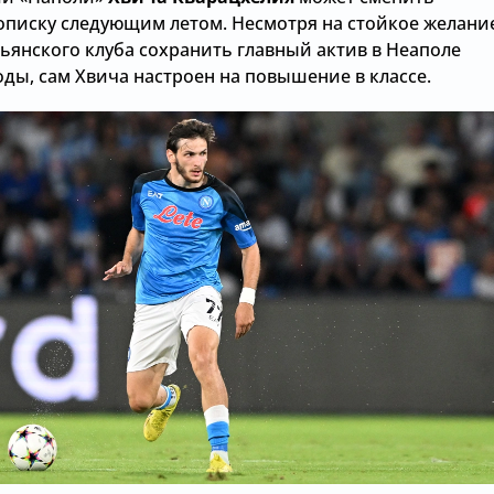
описку следующим летом. Несмотря на стойкое желани
ьянского клуба сохранить главный актив в Неаполе
оды, сам Хвича настроен на повышение в классе.