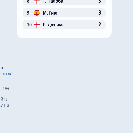
3
8
Т. Чалоба
3
9
М. Гию
2
10
Р. Джеймс
.ru
n.com/
т 18+
айта
у на