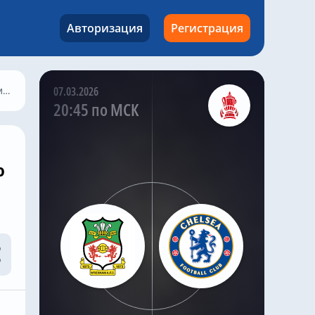
«Челси» возобновил
переговоры с «Кристал
Авторизация
Регистрация
Пэлас» о возможном
переходе
высококлассного
полузащитника Адама
Уортона, продолжая
в
07.03.2026
поиски долгосрочного
20:45 по МСК
усиления в центре
поля.
По словам хорошо
ю
информированного
инсайдера «Челси»
Саймона Филлипса,
«синие» возобновили
переговоры с «Кристал
Пэлас», пытаясь
изучить возможность
подписания контракта
с игроком сборной
Англии до закрытия
трансферного окна.