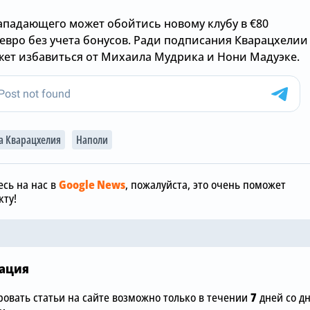
ападающего может обойтись новому клубу в €80
евро без учета бонусов. Ради подписания Кварацхелии
жет избавиться от Михаила Мудрика и Нони Мадуэке.
Вчера, 12:00
а Кварацхелия
Наполи
«Манчестер
Вчера, 15:36
отреагиров
обы
Зачем Джош Ачимпонг из
шокирующу
сь на нас в
Google News
, пожалуйста, это очень поможет
«Челси» понадобился
размере £75
ту!
«Арсеналу»
«Челси»
ация
овать статьи на сайте возможно только в течении
7
дней со д