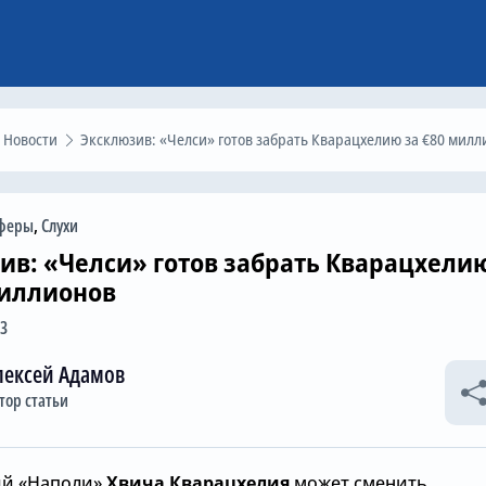
Новости
Эксклюзив: «Челси» готов забрать Кварацхелию за €80 миллионо
феры
,
Слухи
ив: «Челси» готов забрать Кварацхели
миллионов
43
лексей Адамов
тор статьи
й «Наполи»
Хвича Кварацхелия
может сменить