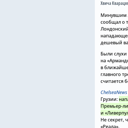
Хвича Кварацх
Минувшим л
сообщал о т
Лондонский
нападающег
дешевый ва
Были слухи
на «Арманд
в ближайше
главного тр
считается 
ChelseaNews
Грузии:
нап
Премьер-лиг
и «Ливерпул
Не секрет,
«Реала».