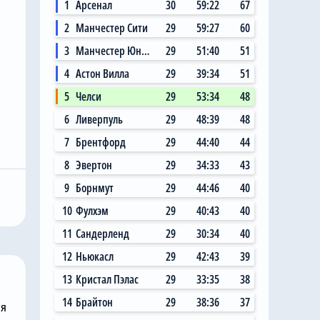
1
Арсенал
30
59:22
67
2
Манчестер Сити
29
59:27
60
3
Манчестер Юнайтед
29
51:40
51
4
Астон Вилла
29
39:34
51
5
Челси
29
53:34
48
6
Ливерпуль
29
48:39
48
Вчера, 11:14
7
Брентфорд
29
44:40
44
 Сити»
Главный любитель
8
Эвертон
29
34:33
43
ал на
«привозов» в «Челси»
ю цену в
рад, что он теперь не
9
Борнмут
29
44:46
40
 млн за звезду
самый «старый дядя» в
10
Фулхэм
29
40:43
40
клубе
11
Сандерленд
29
30:34
40
12
Ньюкасл
29
42:43
39
13
Кристал Пэлас
29
33:35
38
14
Брайтон
29
38:36
37
ня