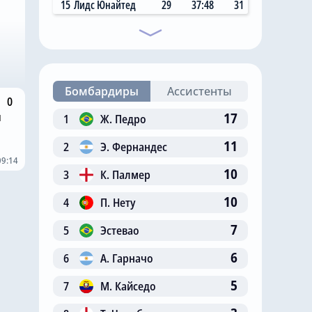
15
Лидс Юнайтед
29
37:48
31
Бомбардиры
Ассистенты
0
м
17
1
Ж. Педро
11
2
Э. Фернандес
09:14
10
3
К. Палмер
10
4
П. Нету
7
5
Эстевао
6
6
А. Гарначо
5
7
М. Кайседо