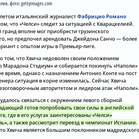
елия
, фото: gettyimages.com
етом итальянский журналист
Фабрицио Романо
ом, что «Челси» следит за ситуацией с Кварацхелией.
 гранд вполне мог приобрести грузинского
о, но предпочел арендовать Джейдона Санчо — более
риант с опытом игры в Премьер-лиге.
 о том, что Хвича недоволен своим положением
о Марадона Стэдиум» и собирается покинуть «Наполи»
е время, однако с назначением Антонио Конте на пост
енера ситуация в корне изменилась. Сейчас Хвича
безоговорочным авторитетом и лидером атак «Наполи».
удалось связаться с окружением левого сборной
адающий готов попробовать свои силы в английской
е, где в его услугах заинтересованы «Челси»
ь», а также рассмотрит переезд в чемпионат Испании.
 что Хвича является большим поклонником мадридског