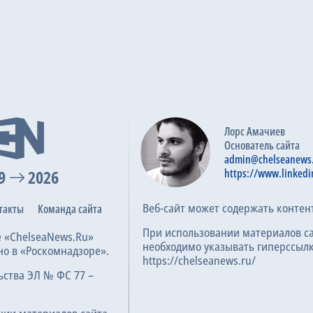
Лорс Амачиев
Основатель сайта
admin@chelseanews
9
2026
https://www.linkedi
Веб-сайт может содержать контен
такты
Команда сайта
При использовании материалов с
е «ChelseaNews.Ru»
необходимо указывать гиперссылк
но в «Роскомнадзоре».
https://chelseanews.ru/
ьства ЭЛ № ФС 77 –