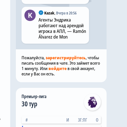
Kazak
,
Вчера в 20:56
Агенты Эндрика
работают над арендой
игрока в АПЛ, — Ramón
Álvarez de Mon
Пожалуйста,
зарегистрируйтесь
, чтобы
писать сообщения в чате. Это займет всего
1 минуту. Или
войдите
в свой аккаунт,
если у Вас он есть.
Премьер-лига
30 тур
о
#
И
ЗГ:ПГ
О