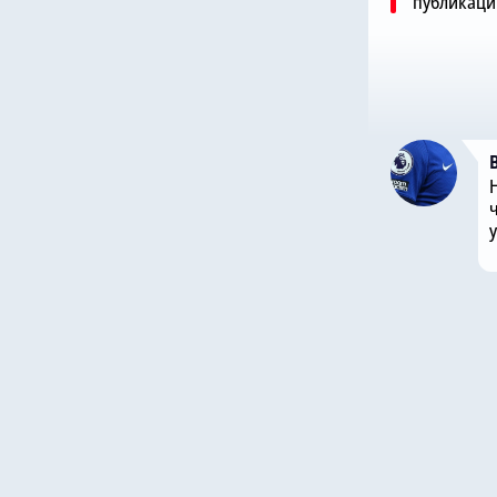
публикаци
ч