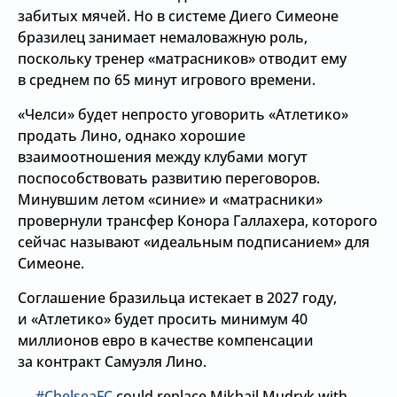
забитых мячей. Но в системе Диего Симеоне
бразилец занимает немаловажную роль,
поскольку тренер «матрасников» отводит ему
в среднем по 65 минут игрового времени.
«Челси» будет непросто уговорить «Атлетико»
продать Лино, однако хорошие
взаимоотношения между клубами могут
поспособствовать развитию переговоров.
Минувшим летом «синие» и «матрасники»
провернули трансфер Конора Галлахера, которого
сейчас называют «идеальным подписанием» для
Симеоне.
Соглашение бразильца истекает в 2027 году,
и «Атлетико» будет просить минимум 40
миллионов евро в качестве компенсации
за контракт Самуэля Лино.
#ChelseaFC
could replace Mikhail Mudryk with