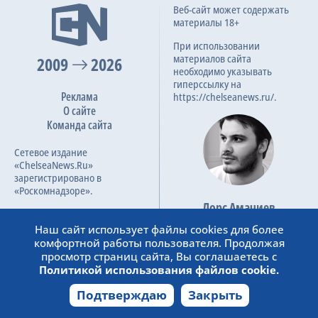
Веб-сайт может содержать
материалы 18+
При использовании
материалов сайта
2009
2026
необходимо указывать
гиперссылку на
Реклама
https://chelseanews.ru/.
О сайте
Команда сайта
Сетевое издание
«ChelseaNews.Ru»
зарегистрировано в
«Роскомнадзоре».
Лорс Амачиев
Номер свидетельства ЭЛ №
Основатель сайта
ФС 77 – 87138.
Наш сайт использует файлы cookies для более
admin@chelseanews.ru
комфортной работы пользователя. Продолжая
https://www.linkedin.com/
просмотр страниц сайта, Вы соглашаетесь с
Политикой использования файлов cookie.
Подтверждаю
Закрыть