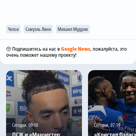
Челси
Самуэль Лино
Михаил Мудрик
🥺 Подпишитесь на нас в
Google News
, пожалуйста, это
очень поможет нашему проекту!
Сегодня, 09:00
Сегодня, 07:19
ПСЖ и «Манчестер
«Кристал Пэлас