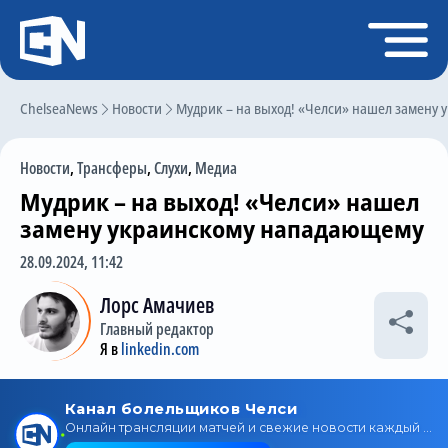
Регистрация
Войти
ChelseaNews
Главная
Новости
Мудрик – на выход! «Челси» нашел замену
Новости
Новости
,
Трансферы
,
Слухи
,
Медиа
Чат
Мудрик – на выход! «Челси» нашел
Трансферы
замену украинскому нападающему
Слухи
28.09.2024, 11:42
История Челси
Лорс Амачиев
Главный редактор
Статистика
Я в
linkedin.com
Календарь игр
Состав команды
Поиск по сайту