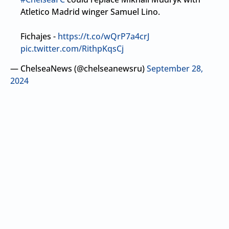
Atletico Madrid winger Samuel Lino.
Fichajes -
https://t.co/wQrP7a4crJ
pic.twitter.com/RithpKqsCj
— ChelseaNews (@chelseanewsru)
September 28,
2024