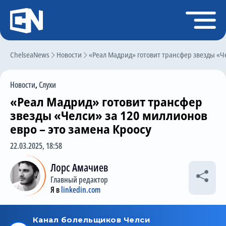
Регистрация
Войти
ChelseaNews
Главная
Новости
«Реал Мадрид» готовит трансфер звезды «Че
Новости
Новости
,
Слухи
Чат
«Реал Мадрид» готовит трансфер
Трансферы
звезды «Челси» за 120 миллионов
евро – это замена Кроосу
Слухи
22.03.2025, 18:58
История Челси
Лорс Амачиев
Статистика
Главный редактор
Календарь игр
Я в
linkedin.com
Состав команды
Поиск по сайту