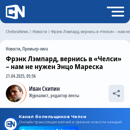
Регистрация
Войти
ChelseaNews
Главная
Новости
Фрэнк Лэмпард, вернись в «Челси» – нам н
Новости
Новости
,
Премьер-лига
Чат
Фрэнк Лэмпард, вернись в «Челси»
Трансферы
– нам не нужен Энцо Мареска
Слухи
21.04.2025, 05:56
История Челси
Иван Скипин
Журналист, редактор ленты
Статистика
Календарь игр
Состав команды
Поиск по сайту