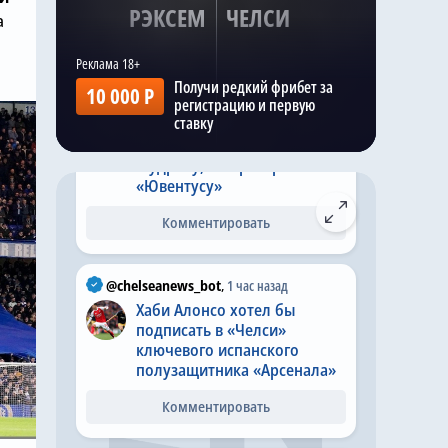
понравились, видно не
РЭКСЕМ
ЧЕЛСИ
а
хотят травм и готовят к
арендам
Получи редкий фрибет за
10 000 Р
@chelseanews_bot
,
Вчера в 17:48
регистрацию и первую
ставку
«Челси» дал сыграть
Дастану Сатпаеву и Михаилу
Мудрику, но проиграл
«Ювентусу»
Комментировать
@chelseanews_bot
,
1 час назад
Хаби Алонсо хотел бы
подписать в «Челси»
ключевого испанского
полузащитника «Арсенала»
Комментировать