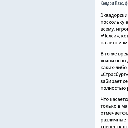
Кендри Паэс
, 
Эквадорски
поскольку е
всему, игр
«Челси», к
на лето изм
В то же вр
«синих» по
каких-либо
«Страсбург»
забирает с
полностью 
Что касаетс
только в ма
отмечается
различные 
тренерског