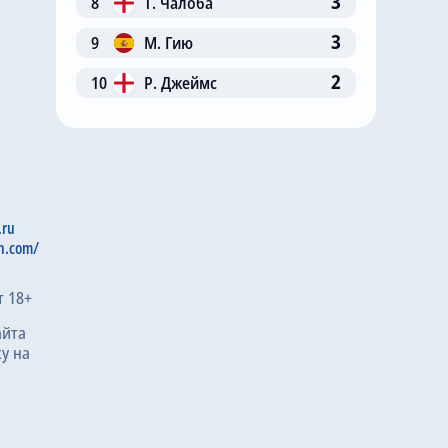
3
8
Т. Чалоба
3
9
М. Гию
2
10
Р. Джеймс
.ru
n.com/
т 18+
айта
у на