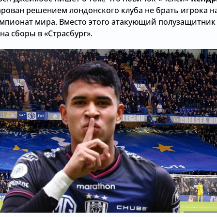
рован решением лондонского клуба не брать игрока н
мпионат мира. Вместо этого атакующий полузащитник
на сборы в «Страсбург».