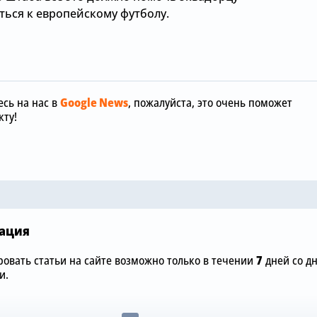
ться к европейскому футболу.
Сегодня, 07:19
сь на нас в
Google News
, пожалуйста, это очень поможет
ту!
Сегодня, 06:00
«Кристал Пэлас»
ре
нацелился на игрока
Жоао Педро
«Челси», которому давно
насколько 
пора на выход
для него но
ация
овать статьи на сайте возможно только в течении
7
дней со д
и.