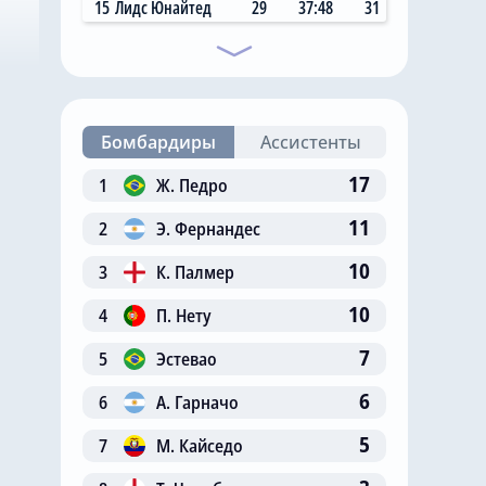
15
Лидс Юнайтед
29
37:48
31
Бомбардиры
Ассистенты
17
1
Ж. Педро
11
2
Э. Фернандес
10
3
К. Палмер
10
4
П. Нету
7
5
Эстевао
6
6
А. Гарначо
5
7
М. Кайседо