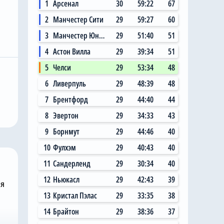
1
Арсенал
30
59:22
67
2
Манчестер Сити
29
59:27
60
3
Манчестер Юнайтед
29
51:40
51
4
Астон Вилла
29
39:34
51
Сегодня, 05:42
5
Челси
29
53:34
48
Хаби Алонсо хотел бы
6
Ливерпуль
29
48:39
48
подписать в «Челси»
 объяснил,
ключевого испанского
7
Брентфорд
29
44:40
44
важен лично
полузащитника
8
Эвертон
29
34:33
43
вичок «Челси»
«Арсенала»
9
Борнмут
29
44:46
40
10
Фулхэм
29
40:43
40
11
Сандерленд
29
30:34
40
12
Ньюкасл
29
42:43
39
ня
13
Кристал Пэлас
29
33:35
38
14
Брайтон
29
38:36
37