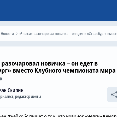
Новости
«Челси» разочаровал новичка – он едет в «Страсбург» вместо Клубного чемпионата ми
 разочаровал новичка – он едет в
ург» вместо Клубного чемпионата мира
20
ван Скипин
рналист, редактор ленты
Бен Джейкобс пишет о том, что новичок «Челси»
Кендр