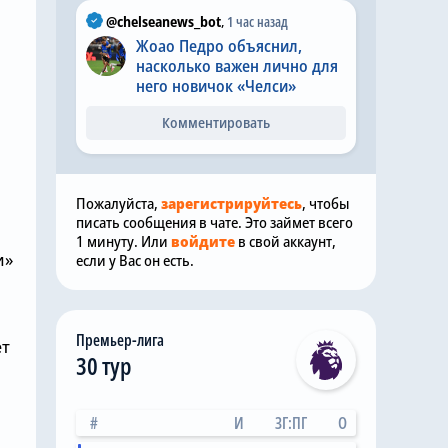
@chelseanews_bot
,
1 час назад
Жоао Педро объяснил,
насколько важен лично для
него новичок «Челси»
Комментировать
Пожалуйста,
зарегистрируйтесь
, чтобы
писать сообщения в чате. Это займет всего
1 минуту. Или
войдите
в свой аккаунт,
и»
если у Вас он есть.
Премьер-лига
ет
30 тур
#
И
ЗГ:ПГ
О