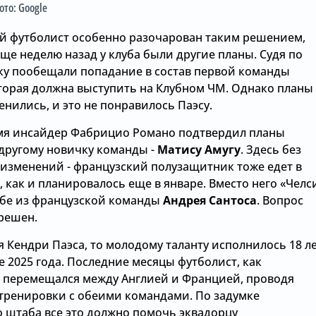
фото: Google
й футболист особенно разочарован таким решением,
ще неделю назад у клуба были другие планы. Судя по
оку пообещали попадание в состав первой команды
оторая должна выступить на Клубном ЧМ. Однако планы
енились, и это не понравилось Паэсу.
емя инсайдер Фабрицио Романо подтвердил планы
 другому новичку команды -
Матису Амугу
. Здесь без
 изменений - французский полузащитник тоже едет в
, как и планировалось еще в январе. Вместо него «Челс
ебе из французской команды
Андрея Сантоса
. Вопрос
решен.
я Кендри Паэса, то молодому таланту исполнилось 18 л
е 2025 года. Последние месяцы футболист, как
, перемещался между Англией и Францией, проводя
тренировки с обеими командами. По задумке
о штаба все это должно помочь эквадорцу