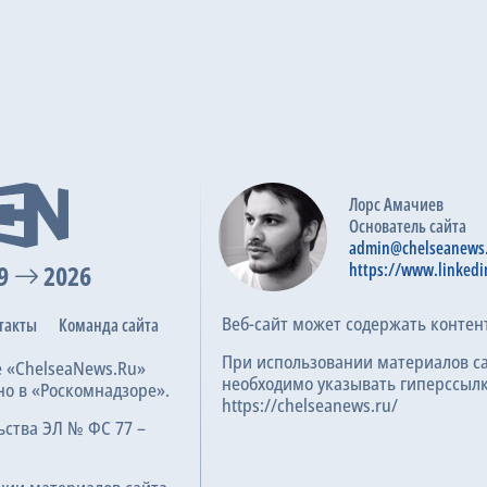
Лорс Амачиев
Основатель сайта
admin@chelseanews
9
2026
https://www.linkedi
Веб-сайт может содержать контен
такты
Команда сайта
При использовании материалов с
е «ChelseaNews.Ru»
необходимо указывать гиперссылк
но в «Роскомнадзоре».
https://chelseanews.ru/
ьства ЭЛ № ФС 77 –