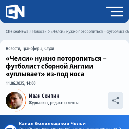
Регистрация
Войти
ChelseaNews
Главная
Новости
«Челси» нужно поторопиться – футболист с
Новости
Новости
,
Трансферы
,
Слухи
Чат
«Челси» нужно поторопиться –
Трансферы
футболист сборной Англии
«уплывает» из-под носа
Слухи
11.06.2025, 14:00
История Челси
Иван Скипин
Статистика
Журналист, редактор ленты
Календарь игр
Состав команды
Поиск по сайту