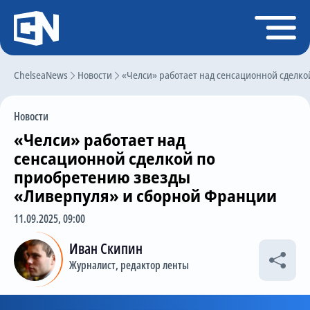
Регистрация
Войти
ChelseaNews
Главная
Новости
«Челси» работает над сенсационной сделк
Новости
Новости
Чат
«Челси» работает над
Трансферы
сенсационной сделкой по
приобретению звезды
Слухи
«Ливерпуля» и сборной Франции
История Челси
11.09.2025, 09:00
Статистика
Иван Скипин
Календарь игр
Журналист, редактор ленты
Состав команды
Поиск по сайту