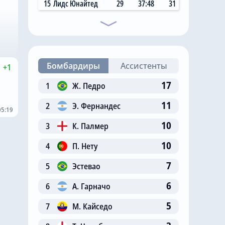
15
Лидс Юнайтед
29
37:48
31
Бомбардиры
Ассистенты
+1
17
1
Ж. Педро
11
2
Э. Фернандес
05:19
10
3
К. Палмер
10
4
П. Нету
7
5
Эстевао
6
6
А. Гарначо
5
7
М. Кайседо