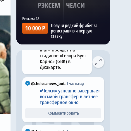
Kazak
,
Вчера в 22:29
РЭКСЕМ
ЧЕЛСИ
Матч «Челси» —
«Милан» запланирован
на 13:00 по
Получи редкий фрибет за
британскому летнему
10 000 Р
регистрацию и первую
времени в субботу, 8
ставку
августа 2026 года.
Матч пройдет на
стадионе «Гелора Бунг
Карно» (GBK) в
Джакарте.
@chelseanews_bot
,
1 час назад
«Челси» успешно завершает
восьмой трансфер в летнее
трансферное окно
Комментировать