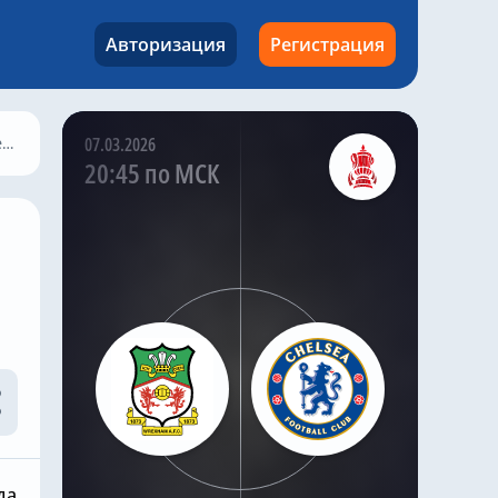
Gusto. Ранее летом
сообщалось, что
Авторизация
Регистрация
«Манчестер Сити»
также заинтересован в
Gusto .
»
07.03.2026
Саймон Филлипс в
20:45 по МСК
своей программе Si
Phillips Talks Chelsea
заявил , что ПСЖ хочет
подписать этого
правого защитника до
закрытия
трансферного окна.
И, по словам
журналиста, как и Энцо
Фернандес, Густо
намерен покинуть
«Челси» .
да