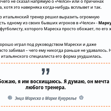
ичего не сказал напрямую о «Челси» или о причинах
а, хотя это наверняка когда-нибудь всплывет и так.
го итальянский тренер решил выразить огромную
сть одному из своих бывших игроков в «Челси» -
Марк
 футболисту, которого Мареска просто обожает, по его 
хорошо играл под руководством Марески и даже
сто забивал – чего ему никогда раньше не удавалось. 
а итальянского специалиста его форма ухудшилась.
обожаю, я им восхищаюсь. Я думаю, он мечта
любого тренера.
Энцо Мареска о Марке Кукурелье