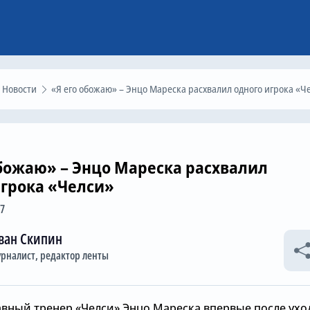
Новости
«Я его обожаю» – Энцо Мареска расхвалил одного игрока «Челси
обожаю» – Энцо Мареска расхвалил
игрока «Челси»
57
ван Скипин
рналист, редактор ленты
вный тренер «Челси» Энцо Мареска впервые после ухо