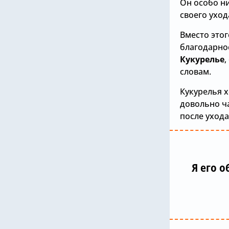
Он особо н
своего уход
Вместо это
благодарно
Кукурелье
,
словам.
Кукурелья 
довольно ча
после уход
Я его 