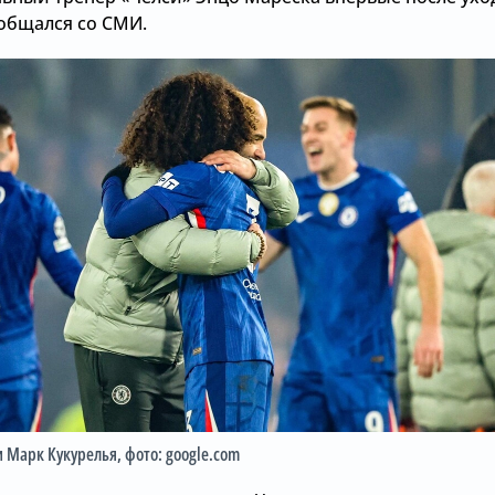
ообщался со СМИ.
и Марк Кукурелья
, фото: google.com