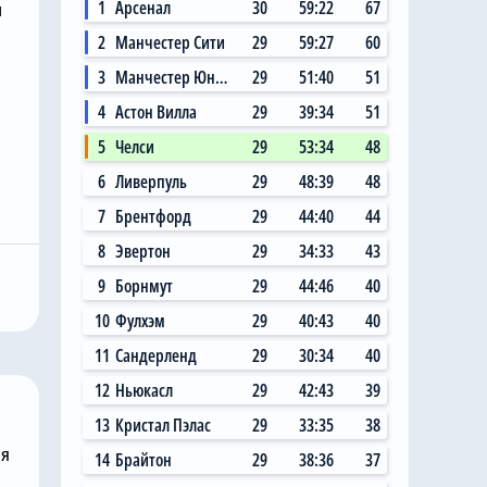
1
Арсенал
30
59:22
67
н
2
Манчестер Сити
29
59:27
60
3
Манчестер Юнайтед
29
51:40
51
4
Астон Вилла
29
39:34
51
5
Челси
29
53:34
48
6
Ливерпуль
29
48:39
48
Вчера, 17:01
7
Брентфорд
29
44:40
44
Хватит покупать
пешно
вингеров: «Челси» не
8
Эвертон
29
34:33
43
восьмой
будет подписывать
9
Борнмут
29
44:46
40
летнее
фланговых нападающих
е окно
этим летом
10
Фулхэм
29
40:43
40
11
Сандерленд
29
30:34
40
12
Ньюкасл
29
42:43
39
13
Кристал Пэлас
29
33:35
38
ня
14
Брайтон
29
38:36
37