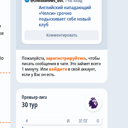
@chelseanews_bot
,
1 час назад
Английский нападающий
«Челси» срочно
подыскивает себе новый
клуб
у
же
Комментировать
Но
Пожалуйста,
зарегистрируйтесь
, чтобы
писать сообщения в чате. Это займет всего
1 минуту. Или
войдите
в свой аккаунт,
если у Вас он есть.
Премьер-лига
30 тур
#
И
ЗГ:ПГ
О