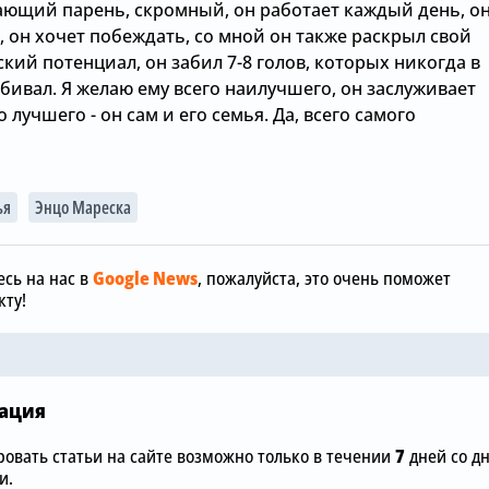
ающий парень, скромный, он работает каждый день, о
 он хочет побеждать, со мной он также раскрыл свой
ий потенциал, он забил 7-8 голов, которых никогда в
бивал. Я желаю ему всего наилучшего, он заслуживает
о лучшего - он сам и его семья. Да, всего самого
ья
Энцо Мареска
Сегодня, 06:00
Сегодня, 05:26
Английский нападающий
«Челси» ус
«Челси» срочно
завершает 
сь на нас в
Google News
, пожалуйста, это очень поможет
подыскивает себе новый
трансфер в 
ту!
клуб
трансферно
ация
овать статьи на сайте возможно только в течении
7
дней со д
и.