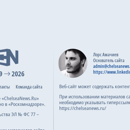
Лорс Амачиев
Основатель сайта
admin@chelseanews
9
2026
https://www.linkedi
Веб-сайт может содержать контен
такты
Команда сайта
При использовании материалов с
е «ChelseaNews.Ru»
необходимо указывать гиперссылк
но в «Роскомнадзоре».
https://chelseanews.ru/
ьства ЭЛ № ФС 77 –