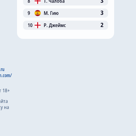
3
8
Т. Чалоба
3
9
М. Гию
2
10
Р. Джеймс
.ru
n.com/
т 18+
айта
у на