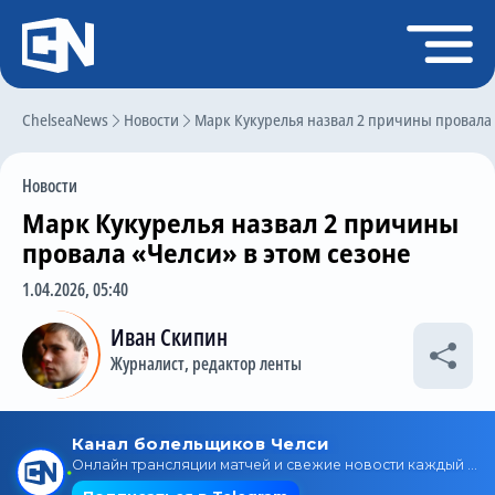
Регистрация
Войти
ChelseaNews
Главная
Новости
Марк Кукурелья назвал 2 причины провала 
Новости
Новости
Чат
Марк Кукурелья назвал 2 причины
Трансферы
провала «Челси» в этом сезоне
Слухи
1.04.2026, 05:40
История Челси
Иван Скипин
Журналист, редактор ленты
Статистика
Календарь игр
Состав команды
Поиск по сайту