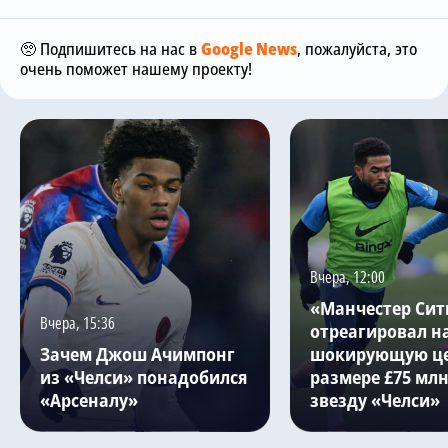
🥺 Подпишитесь на нас в
Google News
, пожалуйста, это
очень поможет нашему проекту!
Вчера, 12:00
«Манчестер Сит
Вчера, 15:36
отреагировал н
Зачем Джош Ачимпонг
шокирующую це
из «Челси» понадобился
размере £75 млн
«Арсеналу»
звезду «Челси»