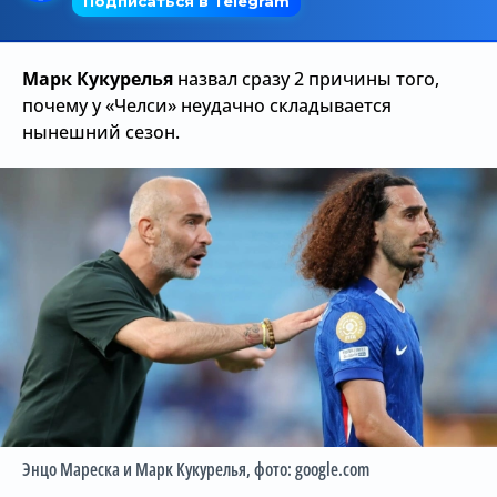
Трансляции
Марк Кукурелья
назвал сразу 2 причины того,
почему у «Челси» неудачно складывается
О сайте
нынешний сезон.
Контакты
Энцо Мареска и Марк Кукурелья
, фото: google.com