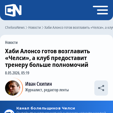
Регистрация
Войти
ChelseaNews
Главная
Новости
Хаби Алонсо готов возглавить «Челси», а к
Новости
Новости
Чат
Хаби Алонсо готов возглавить
Трансферы
«Челси», а клуб предоставит
тренеру больше полномочий
Слухи
8.05.2026, 05:19
История Челси
Иван Скипин
Статистика
Журналист, редактор ленты
Календарь игр
Состав команды
Поиск по сайту