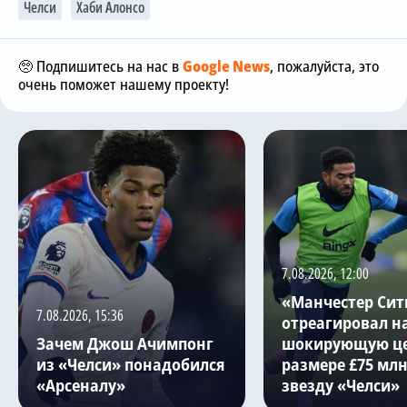
Челси
Хаби Алонсо
🥺 Подпишитесь на нас в
Google News
, пожалуйста, это
очень поможет нашему проекту!
7.08.2026, 12:00
«Манчестер Сит
7.08.2026, 15:36
отреагировал н
Зачем Джош Ачимпонг
шокирующую це
из «Челси» понадобился
размере £75 млн
«Арсеналу»
звезду «Челси»