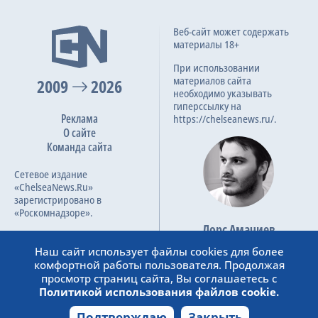
Веб-сайт может содержать
материалы 18+
При использовании
материалов сайта
2009
2026
необходимо указывать
гиперссылку на
Реклама
https://chelseanews.ru/.
О сайте
Команда сайта
Сетевое издание
«ChelseaNews.Ru»
зарегистрировано в
«Роскомнадзоре».
Лорс Амачиев
Номер свидетельства ЭЛ №
Основатель сайта
ФС 77 – 87138.
Наш сайт использует файлы cookies для более
admin@chelseanews.ru
комфортной работы пользователя. Продолжая
https://www.linkedin.com/
просмотр страниц сайта, Вы соглашаетесь с
Политикой использования файлов cookie.
Подтверждаю
Закрыть