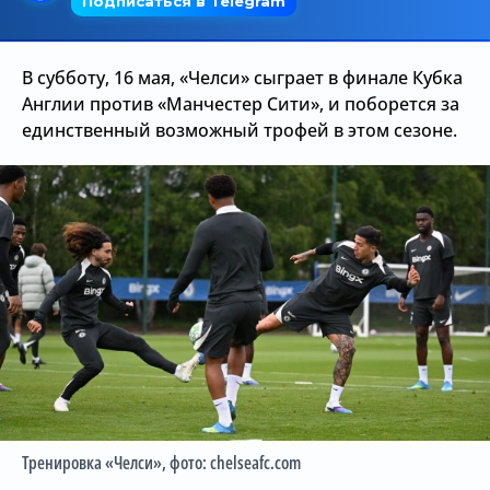
Трансляции
В субботу, 16 мая, «Челси» сыграет в финале Кубка
Англии против «Манчестер Сити», и поборется за
О сайте
единственный возможный трофей в этом сезоне.
Контакты
Тренировка «Челси»
, фото: chelseafc.com