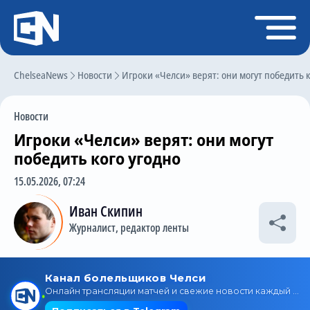
Регистрация
Войти
ChelseaNews
Главная
Новости
Игроки «Челси» верят: они могут победить к
Новости
Новости
Чат
Игроки «Челси» верят: они могут
Трансферы
победить кого угодно
Слухи
15.05.2026, 07:24
История Челси
Иван Скипин
Журналист, редактор ленты
Статистика
Календарь игр
Состав команды
Поиск по сайту