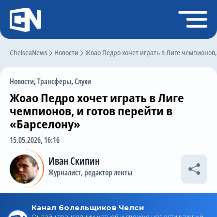
Регистрация
Войти
ChelseaNews
Главная
Новости
Жоао Педро хочет играть в Лиге чемпионов,
Новости
Новости
,
Трансферы
,
Слухи
Чат
Жоао Педро хочет играть в Лиге
Трансферы
чемпионов, и готов перейти в
«Барселону»
Слухи
15.05.2026, 16:16
История Челси
Иван Скипин
Статистика
Журналист, редактор ленты
Календарь игр
Состав команды
Поиск по сайту