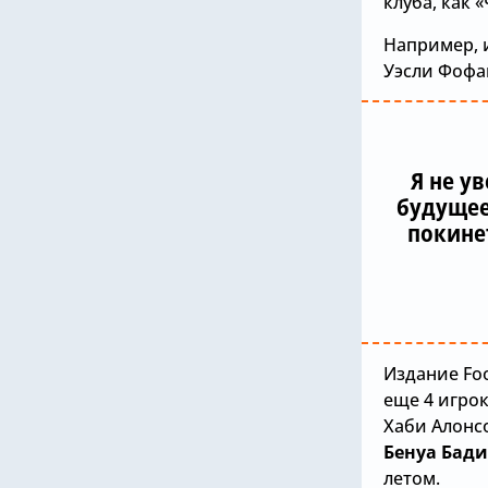
клуба, как «
Например, 
Уэсли Фофа
Я не у
будущее
покинет
Издание Foo
еще 4 игрок
Хаби Алонс
Бенуа Бад
летом.