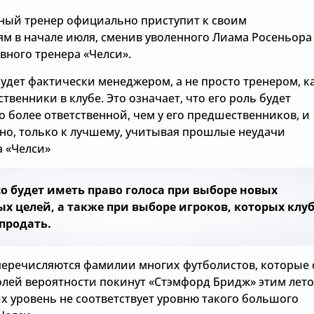
ный тренер официально приступит к своим
ям в начале июля, сменив уволенного Лиама Росеньора
авного тренера «Челси».
удет фактически менеджером, а не просто тренером, к
твенники в клубе. Это означает, что его роль будет
 более ответственной, чем у его предшественников, и
жно, только к лучшему, учитывая прошлые неудачи
а «Челси»
о будет иметь право голоса при выборе новых
х целей, а также при выборе игроков, которых клу
продать.
перечисляются фамилии многих футболистов, которые 
лей вероятности покинут «Стэмфорд Бридж» этим лето
х уровень не соответствует уровню такого большого