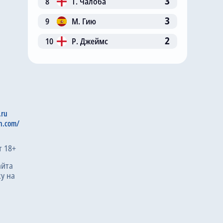
3
8
Т. Чалоба
3
9
М. Гию
2
10
Р. Джеймс
.ru
n.com/
т 18+
айта
у на