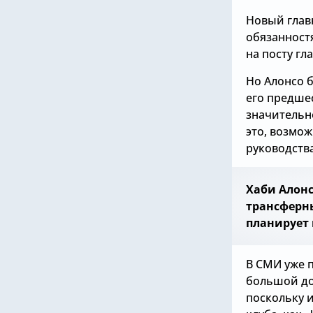
Новый глав
обязанност
на посту гл
Но Алонсо б
его предшес
значительно
это, возмо
руководств
Хаби Алонс
трансферны
планирует 
В СМИ уже 
большой до
поскольку и