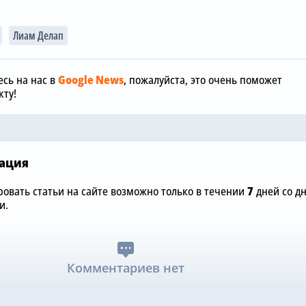
Сегодня, 17:01
Лиам Делап
Сегодня, 12:00
Хватит покупать
вингеров: «Челси» не
«Челси» не 
будет подписывать
покупать но
сь на нас в
Google News
, пожалуйста, это очень поможет
фланговых нападающих
и доволен 
ту!
»
этим летом
Санчесом
ация
овать статьи на сайте возможно только в течении
7
дней со д
и.
Комментариев нет