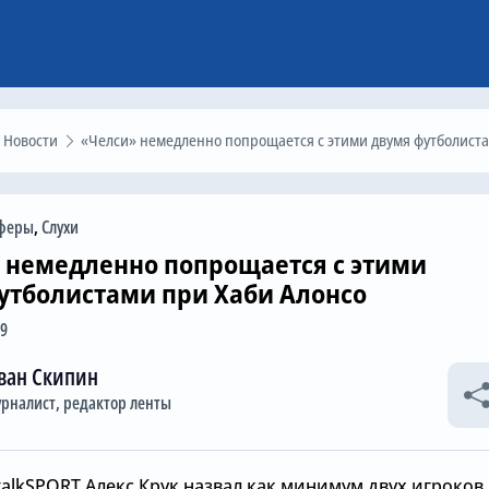
Новости
«Челси» немедленно попрощается с этими двумя футболистами при Хаби Алонсо
феры
,
Слухи
 немедленно попрощается с этими
утболистами при Хаби Алонсо
09
ван Скипин
рналист, редактор ленты
alkSPORT Алекс Крук назвал как минимум двух игроков