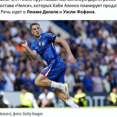
остава «Челси», которых Хаби Алонсо планирует прода
 Речь идет о
Лиаме Делапе
и
Уэсли Фофана
.
Челси»)
, фото: Getty Images