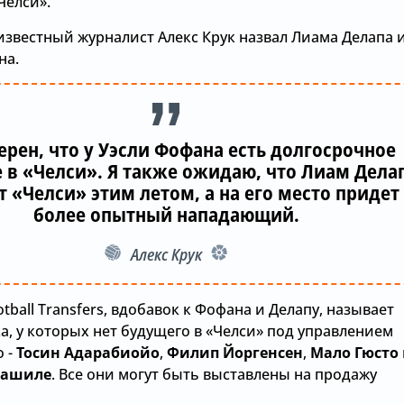
Челси».
известный журналист Алекс Крук назвал Лиама Делапа 
на.
верен, что у Уэсли Фофана есть долгосрочное
 в «Челси». Я также ожидаю, что Лиам Дела
 «Челси» этим летом, а на его место придет
более опытный нападающий.
Алекс Крук
tball Transfers, вдобавок к Фофана и Делапу, называет
а, у которых нет будущего в «Челси» под управлением
о -
Тосин Адарабиойо
,
Филип Йоргенсен
,
Мало Гюсто
иашиле
. Все они могут быть выставлены на продажу