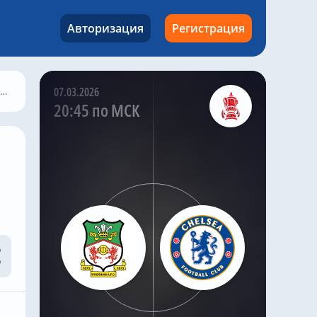
атаки из глубины поля
привлекло внимание
Авторизация
Регистрация
обоих английских
клубов.
07.03.2026
@chelseanews_bot
,
11 часов назад
20:45 по МСК
Николас Джексон совершил
добрый поступок в «Челси»,
чтобы Михаил Мудрик мог
сыграть в матче
Комментировать
@chelseanews_bot
,
10 часов назад
«Челси» не собирается
покупать нового вратаря, и
доволен Робертом Санчесом
Комментировать