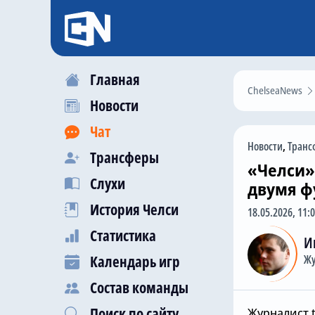
Главная
ChelseaNews
Новости
Чат
Новости
,
Транс
Трансферы
«Челси»
Слухи
двумя ф
История Челси
18.05.2026, 11:
Статистика
И
Календарь игр
Жу
Состав команды
Поиск по сайту
Журналист t