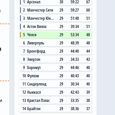
1
Арсенал
30
59:22
67
2
Манчестер Сити
29
59:27
60
и
3
Манчестер Юнайтед
29
51:40
51
4
Астон Вилла
29
39:34
51
5
Челси
29
53:34
48
6
Ливерпуль
29
48:39
48
п
7
Брентфорд
29
44:40
44
8
Эвертон
29
34:33
43
9
Борнмут
29
44:46
40
10
Фулхэм
29
40:43
40
11
Сандерленд
29
30:34
40
12
Ньюкасл
29
42:43
39
и
13
Кристал Пэлас
29
33:35
38
14
Брайтон
29
38:36
37