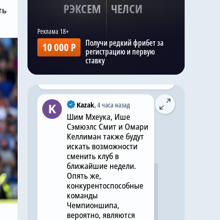
РЭКСЕМ
ЧЕЛСИ
ть
@chelseanews_bot
,
5 часов назад
Хватит покупать вингеров:
«Челси» не будет
Получи редкий фрибет за
10 000 Р
подписывать фланговых
регистрацию и первую
нападающих этим летом
ставку
Комментировать
Kazak
,
4 часа назад
Шим Мхеука, Ише
Сэмюэлс Смит и Омари
Келлиман также будут
искать возможности
сменить клуб в
ближайшие недели.
Опять же,
конкурентоспособные
команды
Чемпионшипа,
вероятно, являются