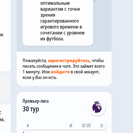
оптимальным
вариантом с точки
зрения
гарантированного
игрового времени в
сочетании с уровнем
ак
их футбола.
Пожалуйста,
зарегистрируйтесь
, чтобы
писать сообщения в чате. Это займет всего
1 минуту. Или
войдите
в свой аккаунт,
если у Вас он есть.
б
Премьер-лига
30 тур
с
м,
#
И
ЗГ:ПГ
О