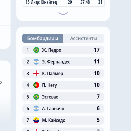
15
Лидс Юнайтед
29
37:48
31
Сегодня, 11:17
Николас Джексон
собирается
совершил добрый
вого вратаря,
поступок в «Челси», чтобы
Робертом
Михаил Мудрик мог
Бомбардиры
Ассистенты
сыграть в матче
17
1
Ж. Педро
11
2
Э. Фернандес
10
3
К. Палмер
ня
10
4
П. Нету
7
5
Эстевао
6
6
А. Гарначо
5
7
М. Кайседо