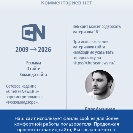
Комментариев нет
Веб-сайт может содержать
материалы 18+
При использовании
материалов сайта
2009
2026
необходимо указывать
гиперссылку на
Реклама
https://chelseanews.ru/.
О сайте
Команда сайта
Сетевое издание
«ChelseaNews.Ru»
зарегистрировано в
«Роскомнадзоре».
Лорс Амачиев
Номер свидетельства ЭЛ №
Основатель сайта
ФС 77 – 87138.
Наш сайт использует файлы cookies для более
admin@chelseanews.ru
комфортной работы пользователя. Продолжая
https://www.linkedin.com/
просмотр страниц сайта, Вы соглашаетесь с