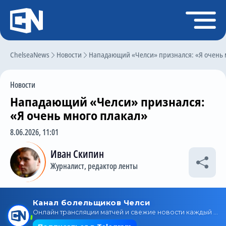
Регистрация
Войти
ChelseaNews
Главная
Новости
Нападающий «Челси» признался: «Я очень 
Новости
Новости
Чат
Нападающий «Челси» признался:
Трансферы
«Я очень много плакал»
Слухи
8.06.2026, 11:01
История Челси
Иван Скипин
Журналист, редактор ленты
Статистика
Календарь игр
Состав команды
Поиск по сайту