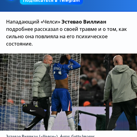
Трансляции
Нападающий «Челси»
Эстевао Виллиан
подробнее рассказал о своей травме и о том, как
О сайте
сильно она повлияла на его психическое
состояние.
Контакты
Эстевао Виллиан («Челси»)
, фото: Getty Images