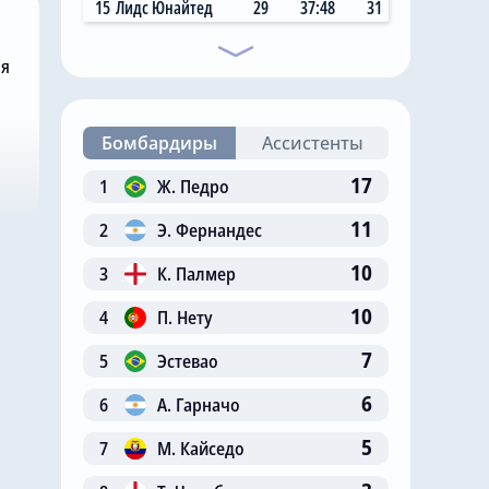
15
Лидс Юнайтед
29
37:48
31
ня
Бомбардиры
Ассистенты
17
1
Ж. Педро
11
2
Э. Фернандес
10
3
К. Палмер
10
4
П. Нету
7
5
Эстевао
6
6
А. Гарначо
5
7
М. Кайседо