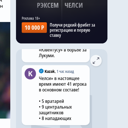
РЭКСЕМ
ЧЕЛСИ
ин
Ранее на этой неделе
то же издание
сообщило, что команда
Получи редкий фрибет за
10 000 Р
Хаби Алонсо ,
регистрацию и первую
«Манчестер Юнайтед»
ставку
и «Ноттингем Форест»
присоединились к
«Ювентусу» в борьбе за
Лукуми.
Kazak
,
1 час назад
Челси» в настоящее
время имеют 41 игрока
в основном составе!
• 5 вратарей
• 9 центральных
защитников
• 8 нападающих