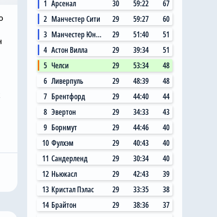
1
Арсенал
30
59:22
67
о
2
Манчестер Сити
29
59:27
60
3
Манчестер Юнайтед
29
51:40
51
н
4
Астон Вилла
29
39:34
51
5
Челси
29
53:34
48
6
Ливерпуль
29
48:39
48
к
7
Брентфорд
29
44:40
44
8
Эвертон
29
34:33
43
Сегодня, 11:14
9
Борнмут
29
44:46
40
 Сити»
Главный любитель
10
Фулхэм
29
40:43
40
ал на
«привозов» в «Челси»
11
Сандерленд
29
30:34
40
ю цену в
рад, что он теперь не
12
Ньюкасл
29
42:43
39
 млн за звезду
самый «старый дядя» в
клубе
13
Кристал Пэлас
29
33:35
38
14
Брайтон
29
38:36
37