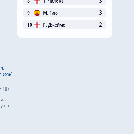
3
8
Т. Чалоба
3
9
М. Гию
2
10
Р. Джеймс
.ru
n.com/
т 18+
айта
у на