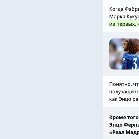
Когда Фабр
Марка Куку
из первых, 
Понятно, чт
полузащитн
как Энцо ра
Кроме того
Энцо Ферна
«Реал Мадр