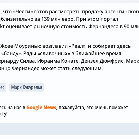
, что «Челси» готов рассмотреть продажу аргентинског
близительно за 139 млн евро. При этом портал
rkt оценивает рыночную стоимость Фернандеса в 90 мл
 Жозе Моуринью возглавил «Реал», и собирает здесь
 «банду». Ряды «сливочных» в ближайшее время
ернарду Силва, Ибраима Конате, Дензел Дюмфрис, Мар
 Энцо Фернандес может стать следующим.
Сегодня, 12:00
ес
Марк Кукурелья
«Манчестер
Сегодня, 15:36
отреагиров
обы
Зачем Джош Ачимпонг из
шокирующу
сь на нас в
Google News
, пожалуйста, это очень поможет
«Челси» понадобился
размере £75
ту!
«Арсеналу»
«Челси»