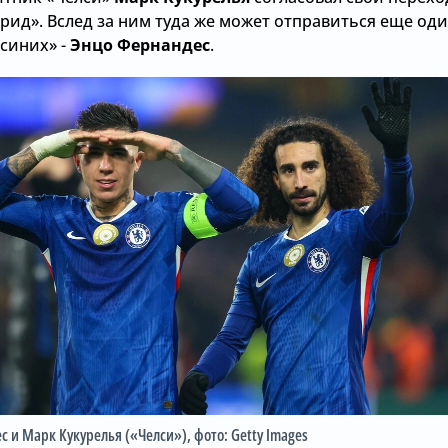
рид». Вслед за ним туда же может отправиться еще од
«синих» -
Энцо Фернандес
.
с и Марк Кукурелья («Челси»)
, фото: Getty Images