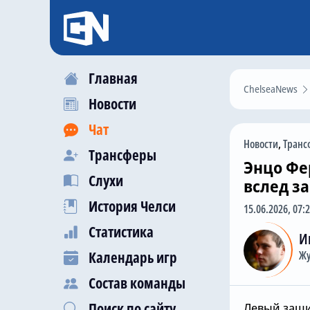
Главная
ChelseaNews
Новости
Чат
Новости
,
Транс
Трансферы
Энцо Фе
Слухи
вслед з
История Челси
15.06.2026, 07:
Статистика
И
Календарь игр
Жу
Состав команды
Поиск по сайту
Левый защи