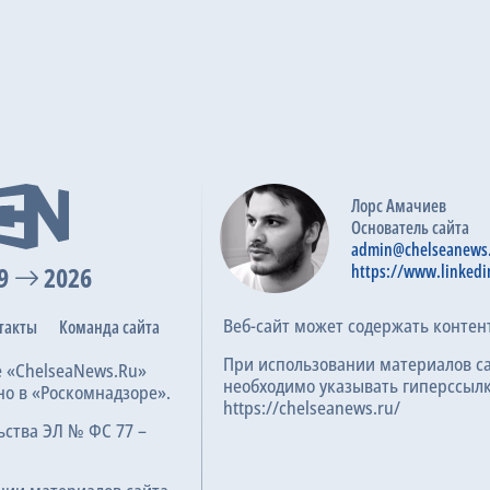
Лорс Амачиев
Основатель сайта
admin@chelseanews
9
2026
https://www.linkedi
Веб-сайт может содержать контен
такты
Команда сайта
При использовании материалов с
е «ChelseaNews.Ru»
необходимо указывать гиперссылк
но в «Роскомнадзоре».
https://chelseanews.ru/
ьства ЭЛ № ФС 77 –