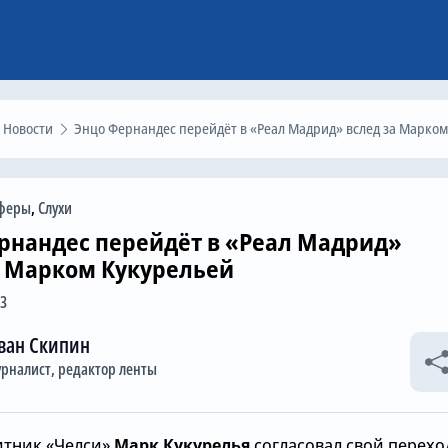
Новости
Энцо Фернандес перейдёт в «Реал Мадрид» вслед за Марком Кукурелье
феры
,
Слухи
рнандес перейдёт в «Реал Мадрид»
а Марком Кукурельей
23
ван Скипин
рналист, редактор ленты
тник «Челси»
Марк Кукурелья
согласовал свой перехо