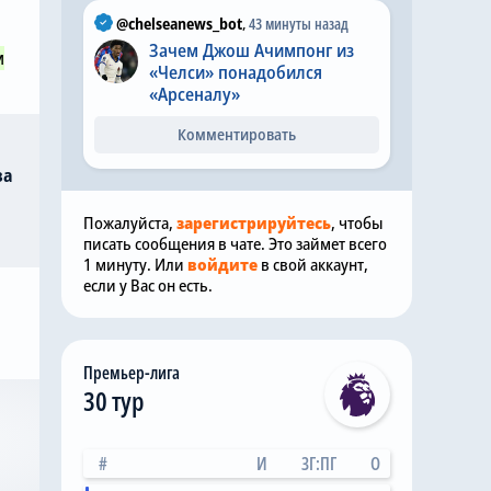
@chelseanews_bot
,
43 минуты назад
Зачем Джош Ачимпонг из
м
«Челси» понадобился
«Арсеналу»
Комментировать
за
Пожалуйста,
зарегистрируйтесь
, чтобы
писать сообщения в чате. Это займет всего
1 минуту. Или
войдите
в свой аккаунт,
если у Вас он есть.
Премьер-лига
30 тур
#
И
ЗГ:ПГ
О