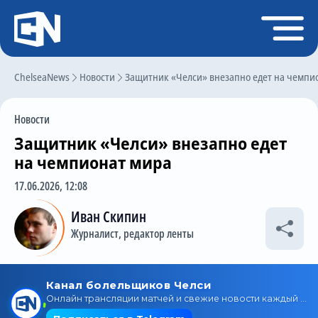
Регистрация
Войти
ChelseaNews
Главная
Новости
Защитник «Челси» внезапно едет на чемпи
Новости
Новости
Чат
Защитник «Челси» внезапно едет
Трансферы
на чемпионат мира
Слухи
17.06.2026, 12:08
История Челси
Иван Скипин
Журналист, редактор ленты
Статистика
Календарь игр
Состав команды
Поиск по сайту