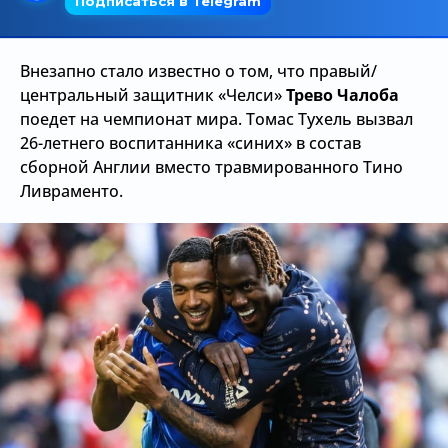
Трансляции
Внезапно стало известно о том, что правый/
центральный защитник «Челси»
Трево Чалоба
О сайте
поедет на чемпионат мира. Томас Тухель вызвал
26-летнего воспитанника «синих» в состав
Контакты
сборной Англии вместо травмированного Тино
Ливраменто.