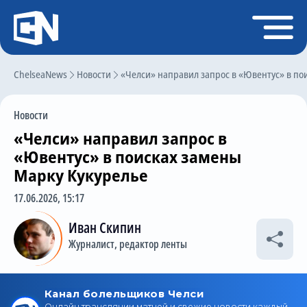
Регистрация
Войти
ChelseaNews
Главная
Новости
«Челси» направил запрос в «Ювентус» в по
Новости
Новости
Чат
«Челси» направил запрос в
Трансферы
«Ювентус» в поисках замены
Марку Кукурелье
Слухи
17.06.2026, 15:17
История Челси
Иван Скипин
Статистика
Журналист, редактор ленты
Календарь игр
Состав команды
Поиск по сайту