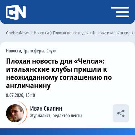
Регистрация
Войти
ChelseaNews
Главная
Новости
Плохая новость для «Челси»: итальянские
Новости
Новости
,
Трансферы
,
Слухи
Чат
Плохая новость для «Челси»:
Трансферы
итальянские клубы пришли к
неожиданному соглашению по
Слухи
англичанину
История Челси
8.07.2026, 15:10
Статистика
Иван Скипин
Календарь игр
Журналист, редактор ленты
Состав команды
Поиск по сайту