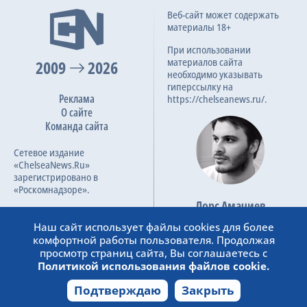
Веб-сайт может содержать
материалы 18+
При использовании
материалов сайта
2009
2026
необходимо указывать
гиперссылку на
Реклама
https://chelseanews.ru/.
О сайте
Команда сайта
Сетевое издание
«ChelseaNews.Ru»
зарегистрировано в
«Роскомнадзоре».
Лорс Амачиев
Номер свидетельства ЭЛ №
Основатель сайта
ФС 77 – 87138.
Наш сайт использует файлы cookies для более
admin@chelseanews.ru
комфортной работы пользователя. Продолжая
https://www.linkedin.com/
просмотр страниц сайта, Вы соглашаетесь с
Политикой использования файлов cookie.
Подтверждаю
Закрыть