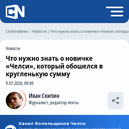
Регистрация
Войти
ChelseaNews
Главная
Новости
Что нужно знать о новичке «Челси», которы
Новости
Новости
Чат
Что нужно знать о новичке
Трансферы
«Челси», который обошелся в
кругленькую сумму
Слухи
9.07.2026, 09:00
История Челси
Иван Скипин
Статистика
Журналист, редактор ленты
Календарь игр
Состав команды
Поиск по сайту