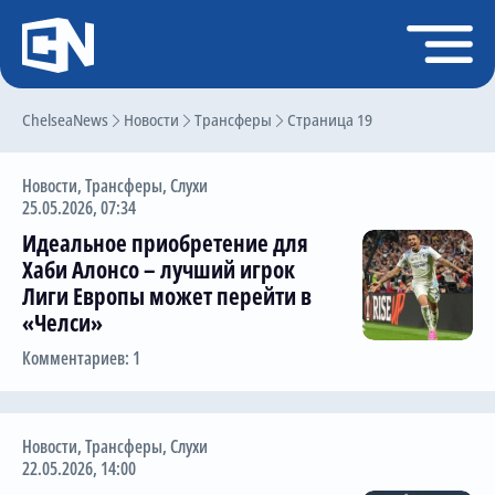
Регистрация
Войти
ChelseaNews
Главная
Новости
Трансферы
Страница 19
Новости
Новости
,
Трансферы
,
Слухи
Чат
25.05.2026, 07:34
Идеальное приобретение для
Трансферы
Хаби Алонсо – лучший игрок
Слухи
Лиги Европы может перейти в
«Челси»
История Челси
Комментариев: 1
Статистика
Календарь игр
Новости
,
Трансферы
,
Слухи
Состав команды
22.05.2026, 14:00
Поиск по сайту