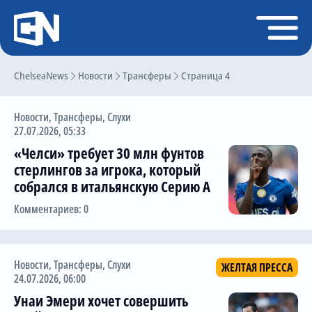
Регистрация
Войти
ChelseaNews
Главная
Новости
Трансферы
Страница 4
Новости
Новости
,
Трансферы
,
Слухи
Чат
27.07.2026, 05:33
«Челси» требует 30 млн фунтов
Трансферы
стерлингов за игрока, который
Слухи
собрался в итальянскую Серию А
История Челси
Комментариев: 0
Статистика
Календарь игр
Новости
,
Трансферы
,
Слухи
ЖЕЛТАЯ ПРЕССА
24.07.2026, 06:00
Состав команды
Унаи Эмери хочет совершить
Поиск по сайту