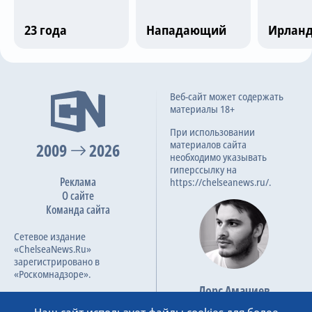
Трансляции
23 года
Нападающий
Ирлан
О сайте
Последние матчи
Веб-сайт может содержать
Контакты
материалы 18+
Челси
5
При использовании
материалов сайта
2009
2026
Шэмрок Роверс
1
необходимо указывать
гиперссылку на
73
6.5
19 дек 2024
Реклама
https://chelseanews.ru/.
О сайте
Команда сайта
Шэмрок Роверс
3
Сетевое издание
Borac Banja Luka
0
«ChelseaNews.Ru»
зарегистрировано в
66
2
1
8.9
12 дек 2024
«Роскомнадзоре».
Лорс Амачиев
Номер свидетельства ЭЛ №
Основатель сайта
ФС 77 – 87138.