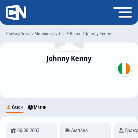
Регистрация
Войти
ChelseaNews
Главная
Мировой футбол
Bolton
Johnny Kenny
Новости
Johnny Kenny
Чат
Трансферы
Слухи
История Челси
Статистика
Сезон
Матчи
Календарь игр
Состав команды
06.06.2003
Амплуа
Гражд
Поиск по сайту