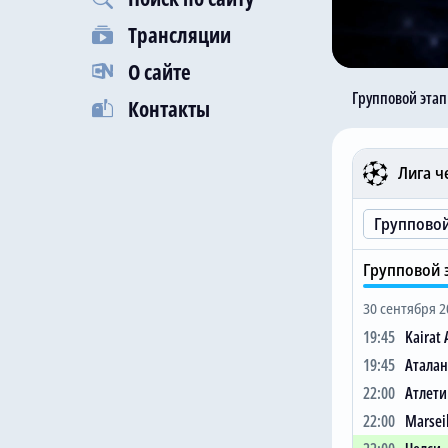
Трансляции
О сайте
Групповой этап
Контакты
UEFA CHAMP
Лига 
#
1
Арсена
2
Бавари
Групповой э
3
Ливер
30 сентября 2
4
Тоттен
19:45
Kairat
5
Барсел
19:45
Аталан
6
Челси
22:00
Атлети
7
Sportin
22:00
Marseil