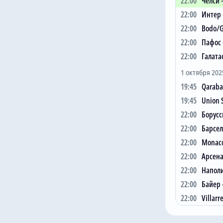
22:00
Челси 
8
Манчес
22:00
Интер 
9
Реал 
22:00
Bodo/G
10
Интер
22:00
Пафос 
11
ПСЖ
22:00
Галата
12
Ньюка
1 октября 202
13
Ювент
19:45
Qaraba
14
Атлети
19:45
Union S
15
Аталан
22:00
Борусс
22:00
Барсел
16
Байер
22:00
Monaco
17
Борусс
22:00
Арсена
18
Olympi
22:00
Наполи
19
Club Br
22:00
Байер 
20
Галата
22:00
Villarr
21
Monac