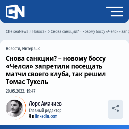
Регистрация
Войти
ChelseaNews
Главная
Новости
Снова санкции? – новому боссу «Челси» зап
Новости
Новости
,
Интервью
Чат
Снова санкции? – новому боссу
Трансферы
«Челси» запретили посещать
матчи своего клуба, так решил
Слухи
Томас Тухель
История Челси
20.05.2022, 19:47
Статистика
Лорс Амачиев
Календарь игр
Главный редактор
Я в
linkedin.com
Состав команды
Поиск по сайту