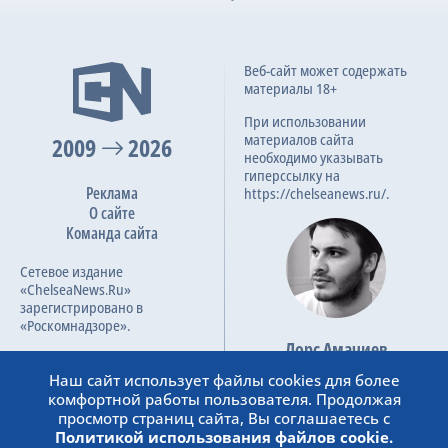
Веб-сайт может содержать
материалы 18+
При использовании
материалов сайта
2009
2026
необходимо указывать
гиперссылку на
Реклама
https://chelseanews.ru/.
О сайте
Команда сайта
Сетевое издание
«ChelseaNews.Ru»
зарегистрировано в
«Роскомнадзоре».
Лорс Амачиев
Номер свидетельства ЭЛ №
Основатель сайта
ФС 77 – 87138.
Наш сайт использует файлы cookies для более
admin@chelseanews.ru
комфортной работы пользователя. Продолжая
https://www.linkedin.com/
просмотр страниц сайта, Вы соглашаетесь с
Политикой использования файлов cookie.