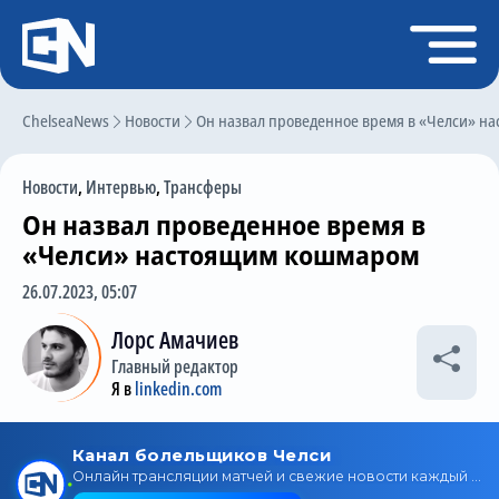
Регистрация
Войти
ChelseaNews
Главная
Новости
Он назвал проведенное время в «Челси» 
Новости
Новости
,
Интервью
,
Трансферы
Чат
Он назвал проведенное время в
Трансферы
«Челси» настоящим кошмаром
Слухи
26.07.2023, 05:07
История Челси
Лорс Амачиев
Главный редактор
Статистика
Я в
linkedin.com
Календарь игр
Состав команды
Поиск по сайту