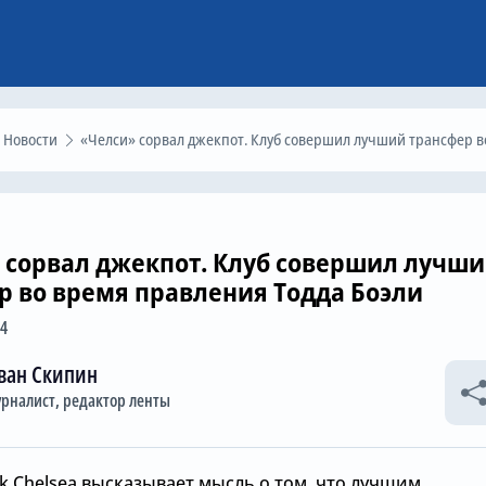
Новости
«Челси» сорвал джекпот. Клуб совершил лучший трансфер во время правления Тодда Боэ
 сорвал джекпот. Клуб совершил лучш
р во время правления Тодда Боэли
04
ван Скипин
рналист, редактор ленты
k Chelsea высказывает мысль о том, что лучшим