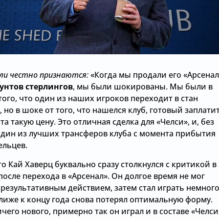
ли честно признаются:
«Когда мы продали его «Арсенал
унтов стерлингов
, мы были шокированы. Мы были в
того, что один из наших игроков переходит в стан
 но в шоке от того, что нашелся клуб, готовый заплати
та такую цену. Это отличная сделка для «Челси», и, без
один из лучших трансферов клуба с момента прибытия
ельцев.
о Кай Хаверц буквально сразу столкнулся с критикой в
после перехода в «Арсенал». Он долгое время не мог
 результативным действием, затем стал играть немног
лиже к концу года снова потерял оптимальную форму.
чего нового, примерно так он играл и в составе «Челси