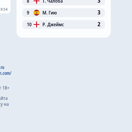
3
8
Т. Чалоба
18:54
3
9
М. Гию
2
10
Р. Джеймс
.ru
n.com/
т 18+
айта
у на