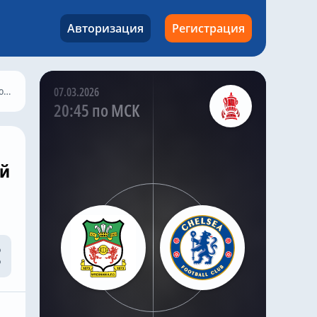
атаки из глубины поля
привлекло внимание
Авторизация
Регистрация
обоих английских
клубов.
ли
07.03.2026
@chelseanews_bot
,
9 часов назад
20:45 по МСК
Николас Джексон совершил
добрый поступок в «Челси»,
чтобы Михаил Мудрик мог
сыграть в матче
ий
Комментировать
@chelseanews_bot
,
8 часов назад
«Челси» не собирается
покупать нового вратаря, и
доволен Робертом Санчесом
Комментировать