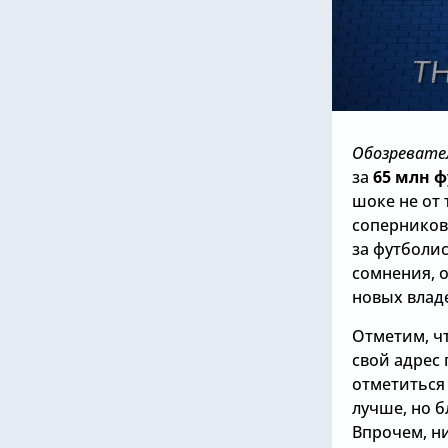
Обозревате
за
65 млн ф
шоке не от 
соперников,
за футболис
сомнения, 
новых влад
Отметим, чт
свой адрес 
отметиться
лучше, но б
Впрочем, ни