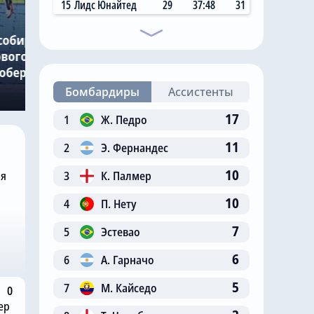
Сегодня, 11:17
15
Лидс Юнайтед
29
37:48
31
Николас Джексон
собирается
совершил добрый
вого вратаря,
поступок в «Челси», чтобы
Робертом
Михаил Мудрик мог
сыграть в матче
Бомбардиры
Ассистенты
17
1
Ж. Педро
11
2
Э. Фернандес
10
3
К. Палмер
ня
10
4
П. Нету
7
5
Эстевао
6
6
А. Гарначо
5
7
М. Кайседо
0
ер