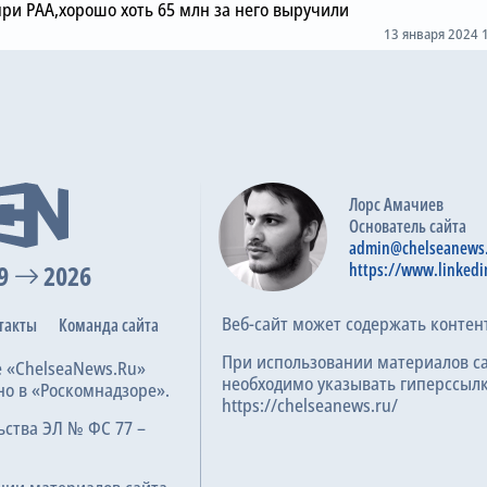
при РАА,хорошо хоть 65 млн за него выручили
13 января 2024 
Лорс Амачиев
Основатель сайта
admin@chelseanews
9
2026
https://www.linkedi
Веб-сайт может содержать контен
такты
Команда сайта
При использовании материалов с
е «ChelseaNews.Ru»
необходимо указывать гиперссылк
но в «Роскомнадзоре».
https://chelseanews.ru/
ьства ЭЛ № ФС 77 –