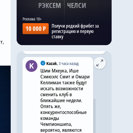
РЭКСЕМ
ЧЕЛСИ
@chelseanews_bot
,
3 часа назад
Хватит покупать вингеров:
«Челси» не будет
Получи редкий фрибет за
10 000 Р
подписывать фланговых
регистрацию и первую
нападающих этим летом
ставку
т,
Комментировать
Kazak
,
3 часа назад
Шим Мхеука, Ише
Сэмюэлс Смит и Омари
Келлиман также будут
искать возможности
сменить клуб в
ближайшие недели.
Опять же,
конкурентоспособные
команды
Чемпионшипа,
вероятно, являются