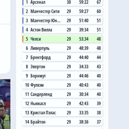
1
Арсенал
30
59:22
67
2
Манчестер Сити
29
59:27
60
3
Манчестер Юнайтед
29
51:40
51
4
Астон Вилла
29
39:34
51
5
Челси
29
53:34
48
6
Ливерпуль
29
48:39
48
7
Брентфорд
29
44:40
44
8
Эвертон
29
34:33
43
9
Борнмут
29
44:46
40
10
Фулхэм
29
40:43
40
11
Сандерленд
29
30:34
40
12
Ньюкасл
29
42:43
39
13
Кристал Пэлас
29
33:35
38
14
Брайтон
29
38:36
37