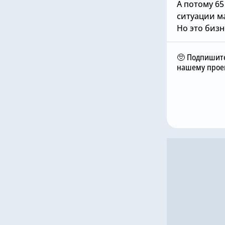
А потому 65
ситуации м
Но это бизн
🥺 Подпишите
нашему проек