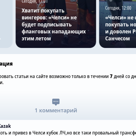
Сегодня, 17:01
Сегодня, 12:00
Хватит покупать
вингеров: «Челси» не
«Челси» не 
будет подписывать
покупать но
фланговых нападающих
и доволен 
»
этим летом
Санчесом
ация
овать статьи на сайте возможно только в течении
7
дней со д
и.
1 комментарий
Kazak
Хоть и привез в Челси кубок ЛЧ,но все таки провальный трансф