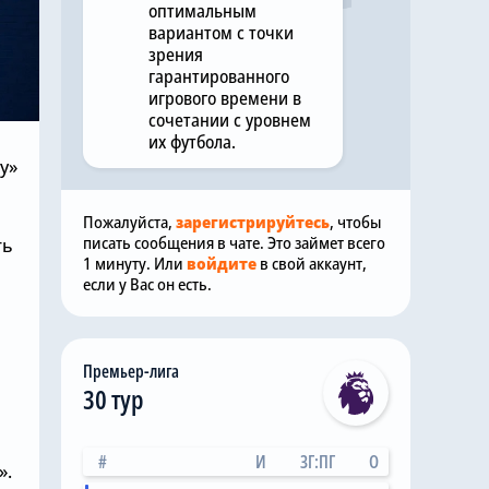
оптимальным
вариантом с точки
зрения
гарантированного
игрового времени в
сочетании с уровнем
их футбола.
у»
Пожалуйста,
зарегистрируйтесь
, чтобы
писать сообщения в чате. Это займет всего
ть
1 минуту. Или
войдите
в свой аккаунт,
если у Вас он есть.
Премьер-лига
30 тур
о
#
И
ЗГ:ПГ
О
».