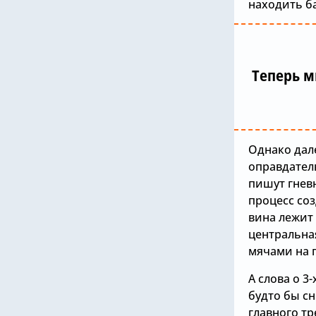
находить ба
Теперь м
Однако дал
оправдател
пишут гнев
процесс со
вина лежит 
центральна
мячами на п
А слова о 3
будто бы с
главного тр