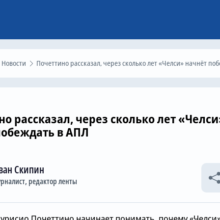
Новости
Почеттино рассказал, через сколько лет «Челси» начнёт побеждать в АП
но рассказал, через сколько лет «Челси
побеждать в АПЛ
ван Скипин
рналист, редактор ленты
аурисио Почеттино начинает понимать, почему «Челси