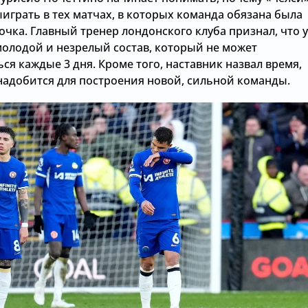
играть в тех матчах, в которых команда обязана была
очка. Главный тренер лондонского клуба признал, что у
молодой и незрелый состав, который не может
ся каждые 3 дня. Кроме того, наставник назвал время,
надобится для построения новой, сильной команды.