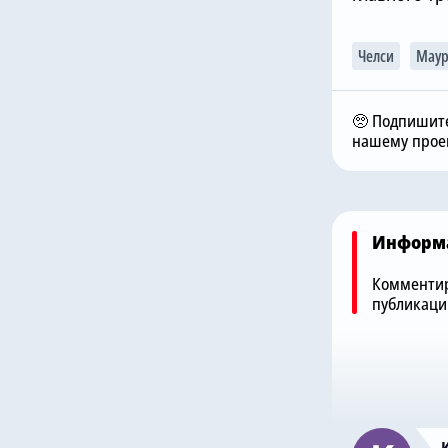
6.08.2026, 11:17
Челси
Маур
2026, 12:00
Николас Джексон
лси» не собирается
совершил добрый
упать нового вратаря,
поступок в «Челси», чт
🥺 Подпишите
оволен Робертом
Михаил Мудрик мог
нашему проек
чесом
сыграть в матче
Информ
Комментир
публикаци