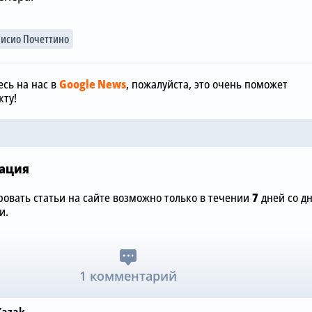
Вчера, 12:00
исио Почеттино
«Манчестер
Вчера, 15:36
отреагиров
обы
Зачем Джош Ачимпонг из
шокирующу
сь на нас в
Google News
, пожалуйста, это очень поможет
«Челси» понадобился
размере £75
ту!
«Арсеналу»
«Челси»
ация
овать статьи на сайте возможно только в течении
7
дней со д
и.
1 комментарий
Kazak