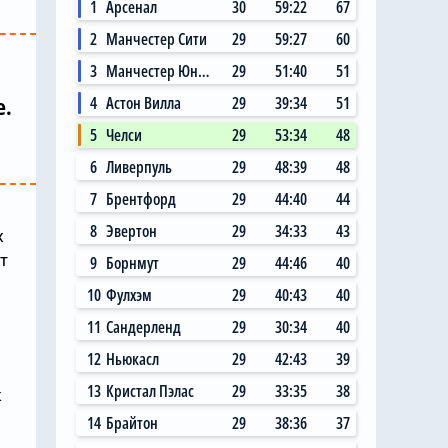
1
Арсенал
30
59:22
67
2
Манчестер Сити
29
59:27
60
3
Манчестер Юнайтед
29
51:40
51
4
Астон Вилла
29
39:34
51
е.
5
Челси
29
53:34
48
6
Ливерпуль
29
48:39
48
7
Брентфорд
29
44:40
44
8
Эвертон
29
34:33
43
х
т
9
Борнмут
29
44:46
40
10
Фулхэм
29
40:43
40
11
Сандерленд
29
30:34
40
12
Ньюкасл
29
42:43
39
13
Кристал Пэлас
29
33:35
38
к
14
Брайтон
29
38:36
37