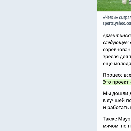
«Челси» сыграл
sports.yahoo.c
Аргентински
следующее:
соревнован
зрелая для 
еще молода
Процесс все
Это проект 
Мы дошли д
в лучшей по
и работать
Также Маур
мячом, но 