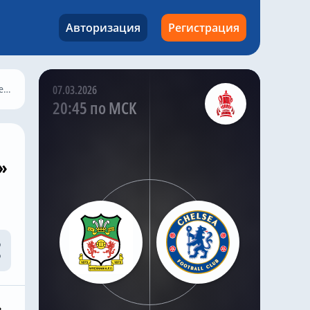
«Челси» возобновил
переговоры с «Кристал
Авторизация
Регистрация
Пэлас» о возможном
переходе
высококлассного
полузащитника Адама
Уортона, продолжая
Л
07.03.2026
поиски долгосрочного
20:45 по МСК
усиления в центре
поля.
По словам хорошо
»
информированного
инсайдера «Челси»
Саймона Филлипса,
«синие» возобновили
переговоры с «Кристал
Пэлас», пытаясь
изучить возможность
подписания контракта
с игроком сборной
Англии до закрытия
»
трансферного окна.