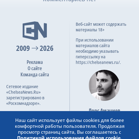
Веб-сайт может содержать
материалы 18+
При использовании
материалов сайта
2009
2026
необходимо указывать
гиперссылку на
Реклама
https://chelseanews.ru/.
О сайте
Команда сайта
Сетевое издание
«ChelseaNews.Ru»
зарегистрировано в
«Роскомнадзоре».
Лорс Амачиев
Номер свидетельства ЭЛ №
Основатель сайта
ФС 77 – 87138.
Наш сайт использует файлы cookies для более
admin@chelseanews.ru
комфортной работы пользователя. Продолжая
https://www.linkedin.com/
просмотр страниц сайта, Вы соглашаетесь с
Политикой использования файлов cookie.