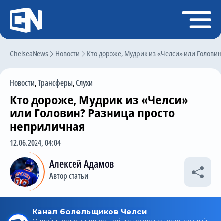
Регистрация
Войти
ChelseaNews
Главная
Новости
Кто дороже, Мудрик из «Челси» или Голови
Новости
Новости
,
Трансферы
,
Слухи
Чат
Кто дороже, Мудрик из «Челси»
Трансферы
или Головин? Разница просто
неприличная
Слухи
12.06.2024, 04:04
История Челси
Алексей Адамов
Статистика
Автор статьи
Календарь игр
Состав команды
Поиск по сайту