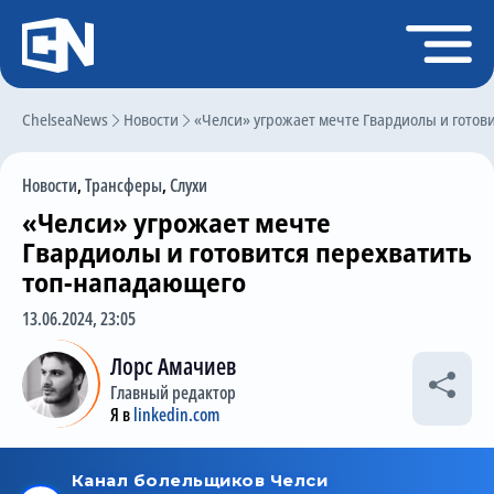
Регистрация
Войти
ChelseaNews
Главная
Новости
«Челси» угрожает мечте Гвардиолы и готов
Новости
Новости
,
Трансферы
,
Слухи
Чат
«Челси» угрожает мечте
Трансферы
Гвардиолы и готовится перехватить
топ-нападающего
Слухи
13.06.2024, 23:05
История Челси
Лорс Амачиев
Статистика
Главный редактор
Календарь игр
Я в
linkedin.com
Состав команды
Поиск по сайту