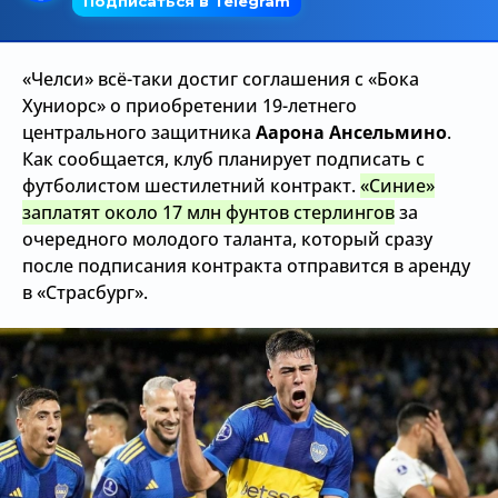
Трансляции
«Челси» всё-таки достиг соглашения с «Бока
Хуниорс» о приобретении 19-летнего
О сайте
центрального защитника
Аарона Ансельмино
.
Как сообщается, клуб планирует подписать с
Контакты
футболистом шестилетний контракт.
«Синие»
заплатят около 17 млн фунтов стерлингов
за
очередного молодого таланта, который сразу
после подписания контракта отправится в аренду
в «Страсбург».