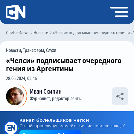
Регистрация
Войти
ChelseaNews
Главная
Новости
«Челси» подписывает очередного гения из
Новости
Новости
,
Трансферы
,
Слухи
Чат
«Челси» подписывает очередного
Трансферы
гения из Аргентины
Слухи
28.06.2024, 05:46
История Челси
Иван Скипин
Журналист, редактор ленты
Статистика
Календарь игр
Состав команды
Поиск по сайту