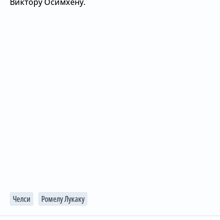
Виктору Осимхену.
Челси
Ромелу Лукаку