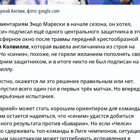
орной Англии
, фото: google.com
ментариям Энцо Марески в начале сезона, он хотел,
си» подписал ещё одного центрального защитника в эт
нсферное окно после травмы передней крестообразной
и Колвилла
, которая вывела англичанина из строя на
 Но «синие», похоже, не горели желанием пополнять св
дним защитником, и в итоге никто не был подписан на
иллу.
естно, окажется ли это решение правильным или нет.
пустил всего один гол в первых трёх матчах. Но впере
серьёзные испытания.
варией» может стать хорошим ориентиром для команды
м остается надеяться, что «синим» удастся добиться
ного результата против «Баварии». Но если «Челси»
но сдерживать топ-команды в Лиге чемпионов, ситуаци
ным защитником может потребовать исправления в