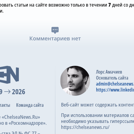
овать статьи на сайте возможно только в течении
7
дней со д
и.
Комментариев нет
Лорс Амачиев
Основатель сайта
admin@chelseanews
9
2026
https://www.linkedi
Веб-сайт может содержать контен
такты
Команда сайта
При использовании материалов с
е «ChelseaNews.Ru»
необходимо указывать гиперссылк
но в «Роскомнадзоре».
https://chelseanews.ru/
ьства ЭЛ № ФС 77 –