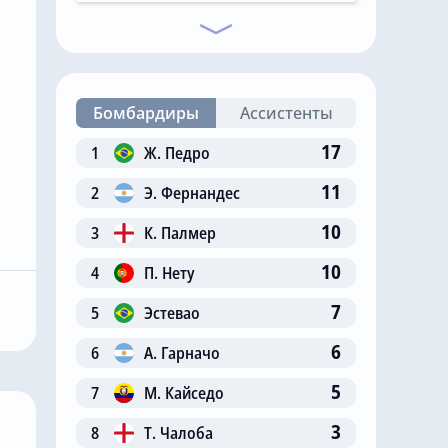
Бомбардиры
Ассистенты
17
1
Ж. Педро
11
2
Э. Фернандес
7.08.2026, 11:14
10
3
К. Палмер
 Сити»
Главный любитель
ал на
«привозов» в «Челси»
10
4
П. Нету
ю цену в
рад, что он теперь не
7
5
Эстевао
 млн за звезду
самый «старый дядя» в
клубе
6
6
А. Гарначо
5
7
М. Кайседо
3
8
Т. Чалоба