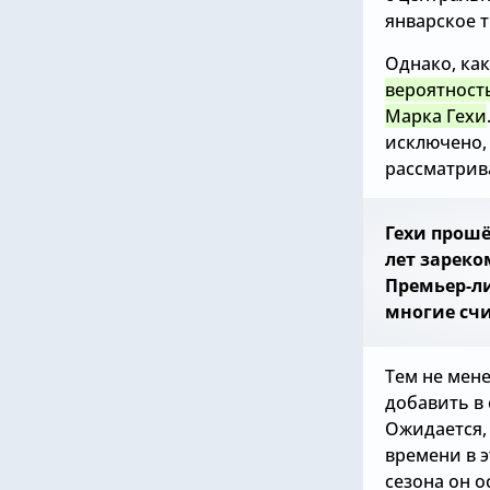
январское 
Однако, ка
вероятность
Марка Гехи
исключено,
рассматрив
Гехи прошё
лет зарек
Премьер-ли
многие сч
Тем не мене
добавить в
Ожидается,
времени в э
сезона он о