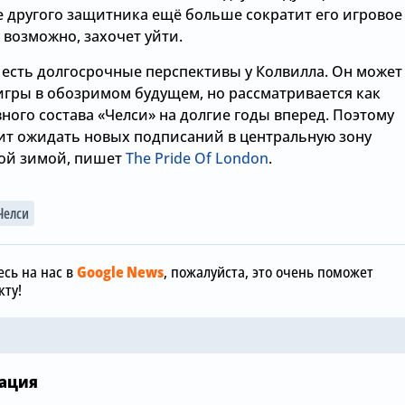
 другого защитника ещё больше сократит его игровое
, возможно, захочет уйти.
 есть долгосрочные перспективы у Колвилла. Он может
игры в обозримом будущем, но рассматривается как
ного состава «Челси» на долгие годы вперед. Поэтому
оит ожидать новых подписаний в центральную зону
ой зимой, пишет
The Pride Of London
.
7.08.2026, 12:00
Челси
«Манчестер
7.08.2026, 15:36
отреагиров
обы
Зачем Джош Ачимпонг из
шокирующу
сь на нас в
Google News
, пожалуйста, это очень поможет
«Челси» понадобился
размере £75
ту!
«Арсеналу»
«Челси»
ация