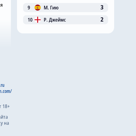
ня
3
9
М. Гию
2
10
Р. Джеймс
.ru
n.com/
т 18+
айта
у на