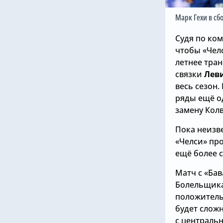
Марк Гехи в сб
Судя по ком
чтобы «Чел
летнее тра
связки
Лев
весь сезон.
ряды ещё о
замену Колв
Пока неизв
«Челси» про
ещё более 
Матч с «Ба
Болельщика
положитель
будет слож
с централь