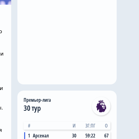
о
ои
ди
Премьер-лига
30 тур
.
#
И
ЗГ:ПГ
О
я
1
Арсенал
30
59:22
67