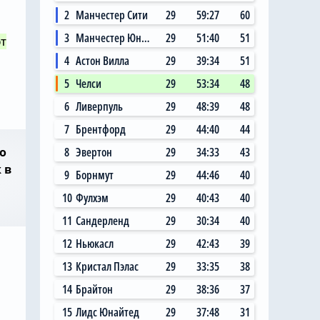
2
Манчестер Сити
29
59:27
60
3
Манчестер Юнайтед
29
51:40
51
т
4
Астон Вилла
29
39:34
51
5
Челси
29
53:34
48
6
Ливерпуль
29
48:39
48
7
Брентфорд
29
44:40
44
о
8
Эвертон
29
34:33
43
 в
9
Борнмут
29
44:46
40
10
Фулхэм
29
40:43
40
11
Сандерленд
29
30:34
40
12
Ньюкасл
29
42:43
39
13
Кристал Пэлас
29
33:35
38
14
Брайтон
29
38:36
37
15
Лидс Юнайтед
29
37:48
31