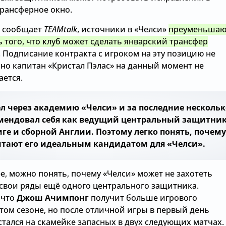
трансферное окно.
к сообщает
TEAMtalk
, источники в «Челси»
преуменьшаю
 того, что клуб может сделать январский трансфер
. Подписание контракта с игроком на эту позицию не
 но капитан «Кристал Пэлас» на данный момент не
ается.
л через академию «Челси» и за последние нескольк
омендовал себя как ведущий центральный защитник
ге и сборной Англии. Поэтому легко понять, почему
итают его идеальным кандидатом для «Челси».
е, можно понять, почему «Челси» может не захотеть
 свои ряды ещё одного центрального защитника.
 что
Джош Ачимпонг
получит больше игрового
том сезоне, но после отличной игры в первый день
стался на скамейке запасных в двух следующих матчах.