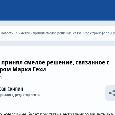
Новости
«Челси» принял смелое решение, связанное с трансфером Марка Гех
 принял смелое решение, связанное с
ром Марка Гехи
11
ван Скипин
рналист, редактор ленты
о, «Челси» не будет покупать центрального защитника