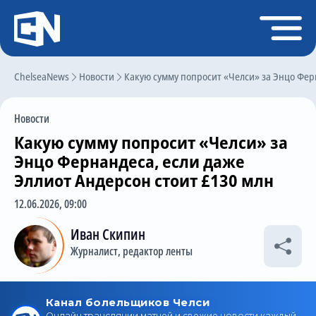
Регистрация
Войти
ChelseaNews
Главная
Новости
Какую сумму попросит «Челси» за Энцо Ферн
Новости
Новости
Чат
Какую сумму попросит «Челси» за
Трансферы
Энцо Фернандеса, если даже
Эллиот Андерсон стоит £130 млн
Слухи
12.06.2026, 09:00
История Челси
Иван Скипин
Статистика
Журналист, редактор ленты
Календарь игр
Состав команды
Поиск по сайту