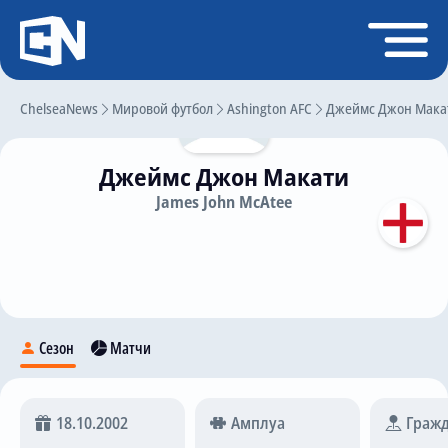
Регистрация
Войти
ChelseaNews
Главная
Мировой футбол
Ashington AFC
Джеймс Джон Мака
Новости
Джеймс Джон Макати
Чат
James John McAtee
Трансферы
Слухи
История Челси
Статистика
Сезон
Матчи
Календарь игр
Состав команды
18.10.2002
Амплуа
Гражд
Поиск по сайту