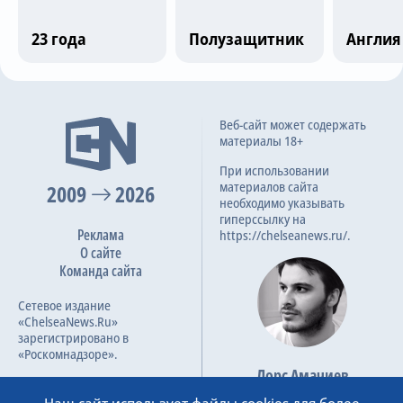
Трансляции
23 года
Полузащитник
Англия
О сайте
Последние матчи
Веб-сайт может содержать
Контакты
материалы 18+
Ноттингем Форрест
0
При использовании
материалов сайта
2009
2026
Ливерпуль
1
необходимо указывать
гиперссылку на
1
0.0
22 фев 2026
Реклама
https://chelseanews.ru/.
О сайте
Команда сайта
Рэксем
3
Сетевое издание
Ноттингем Форрест
3
«ChelseaNews.Ru»
зарегистрировано в
45
6.5
9 янв 2026
«Роскомнадзоре».
Лорс Амачиев
Номер свидетельства ЭЛ №
Основатель сайта
ФС 77 – 87138.