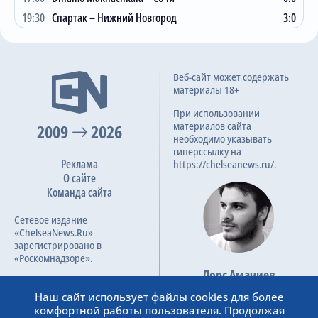
13
Крылья Советов
19
4
5
10
20:37
17
19:30
Спартак – Нижний Новгород
3:0
14
Оренбург
19
3
6
10
19:29
15
15
Нижний Новгород
19
4
2
13
13:30
14
16
Сочи
19
2
3
14
18:44
9
Бомбардиры
Веб-сайт может содержать
материалы 18+
1
A. Batrakov
11
При использовании
2
B. Gil
10
материалов сайта
2009
2026
необходимо указывать
3
E. Spertsyan
9
гиперссылку на
Реклама
https://chelseanews.ru/.
4
M. Daku
9
О сайте
5
D. Vorobyev
9
Команда сайта
6
M. Glushenkov
8
Сетевое издание
«ChelseaNews.Ru»
7
J. Cordoba
8
зарегистрировано в
8
J. Boselli
7
«Роскомнадзоре».
Лорс Амачиев
9
I. Sergeev
7
Номер свидетельства ЭЛ №
Основатель сайта
ФС 77 – 87138.
Наш сайт использует файлы cookies для более
10
Egas Cacintura
6
admin@chelseanews.ru
комфортной работы пользователя. Продолжая