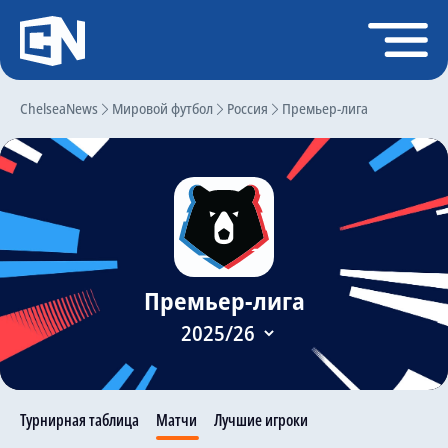
Регистрация
Войти
ChelseaNews
Главная
Мировой футбол
Россия
Премьер-лига
Новости
Чат
Трансферы
Слухи
Премьер-лига
История Челси
Статистика
Календарь игр
Состав команды
Турнирная таблица
Матчи
Лучшие игроки
Поиск по сайту