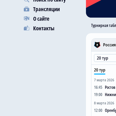
Трансляции
О сайте
Турнирная таб
Контакты
#
Россия
1
Краснода
2
Зенит
3
Локомоти
20 тур
4
ЦСКА
7 марта 2026
5
Балтика
16:45
Ростов
6
Спартак
19:00
Нижний
7
Ахмат
8 марта 2026
8
Динамо М
12:00
Оренбу