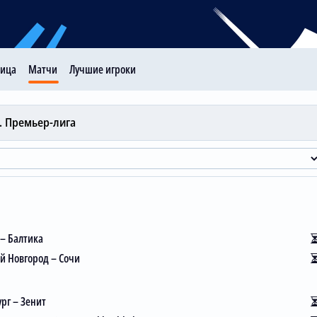
лица
Матчи
Лучшие игроки
И
В
Н
П
ЗГ:ПГ
. Премьер-лига
р
19
13
4
2
39:13
19
12
6
1
35:12
в
19
11
7
1
41:24
19
11
3
5
30:18
19
9
8
2
24:8
 – Балтика
19
9
5
5
29:25
 Новгород – Сочи
19
7
4
8
23:25
осква
19
6
6
7
31:26
рг – Зенит