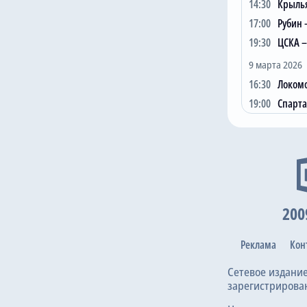
9
Рубин
14:30
Крылья
10
Akron
17:00
Рубин 
19:30
ЦСКА 
11
Ростов
9 марта 2026
12
Dinamo M
16:30
Локомо
13
Крылья С
19:00
Спарта
14
Оренбург
15
Нижний Н
16
Сочи
Бомба
1
A.
2
B. 
200
3
E.
Реклама
Кон
4
M.
5
D.
Сетевое издани
зарегистрирова
6
M.