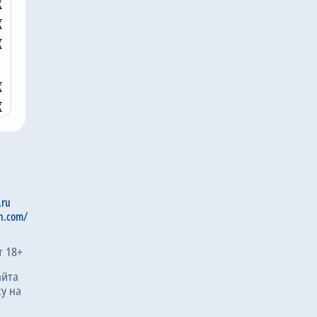
23
21
21
18
17
15
14
9
1
.ru
0
n.com/
9
т 18+
9
айта
9
у на
8