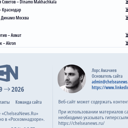
19
6
5
8
17:24
 Советов – Dinamo Makhachkala
19
5
6
8
22:28
– Краснодар
– Динамо Москва
19
5
6
8
16:22
akhachkala
19
4
6
9
10:22
тив – Ахмат
оветов
19
4
5
10
20:37
к – Akron
19
3
6
10
19:29
овгород
19
4
2
13
13:30
19
2
3
14
18:44
рдиры
Лорс Амачиев
Основатель сайта
 Batrakov
1
admin@chelseanews
Gil
1
9
2026
https://www.linkedi
 Spertsyan
Веб-сайт может содержать контен
такты
Команда сайта
 Daku
При использовании материалов с
 Vorobyev
е «ChelseaNews.Ru»
необходимо указывать гиперссылк
но в «Роскомнадзоре».
 Glushenkov
https://chelseanews.ru/