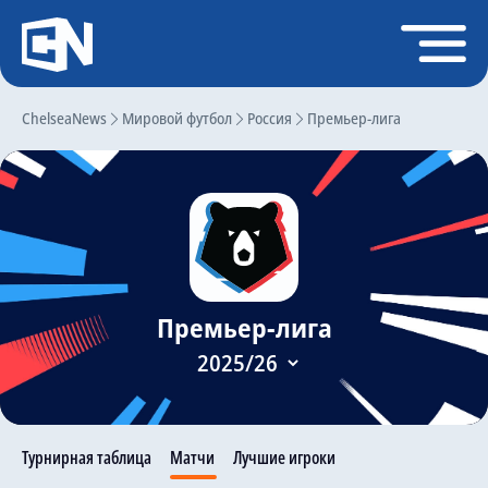
Регистрация
Войти
ChelseaNews
Главная
Мировой футбол
Россия
Премьер-лига
Новости
Чат
Трансферы
Слухи
Премьер-лига
История Челси
Статистика
Календарь игр
Состав команды
Турнирная таблица
Матчи
Лучшие игроки
Поиск по сайту