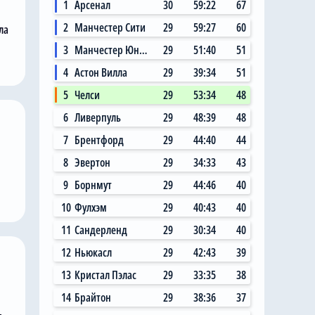
1
Арсенал
30
59:22
67
2
Манчестер Сити
29
59:27
60
ла
3
Манчестер Юнайтед
29
51:40
51
4
Астон Вилла
29
39:34
51
5
Челси
29
53:34
48
6
Ливерпуль
29
48:39
48
7
Брентфорд
29
44:40
44
8
Эвертон
29
34:33
43
9
Борнмут
29
44:46
40
10
Фулхэм
29
40:43
40
11
Сандерленд
29
30:34
40
12
Ньюкасл
29
42:43
39
13
Кристал Пэлас
29
33:35
38
14
Брайтон
29
38:36
37