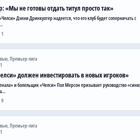
: «Мы не готовы отдать титул просто так»
Челси» Дэнни Дринкуотер надеется, что его клуб будет соперничать с
о…
 1
рвью
,
Премьер-лига
21
елси» должен инвестировать в новых игроков»
сенала» и болельщик «Челси» Пол Мерсон призывает руководство «сини
на…
 9
рвью
,
Премьер-лига
51