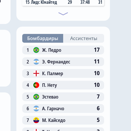
я
15
Лидс Юнайтед
29
37:48
31
Бомбардиры
Ассистенты
17
1
Ж. Педро
11
2
Э. Фернандес
10
3
К. Палмер
10
4
П. Нету
7
5
Эстевао
6
6
А. Гарначо
5
7
М. Кайседо