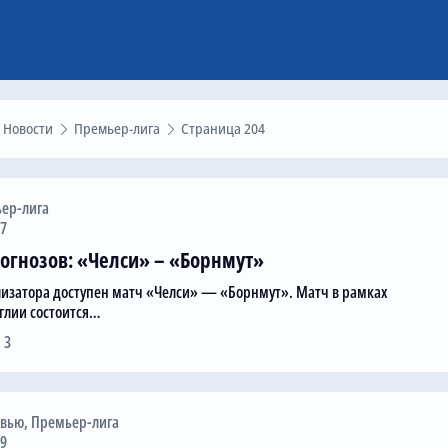
Новости
Премьер-лига
Страница 204
ер-лига
47
огнозов: «Челси» – «Борнмут»
лизатора доступен матч «Челси» — «Борнмут». Матч в рамках
глии состоится…
 3
рвью
,
Премьер-лига
19