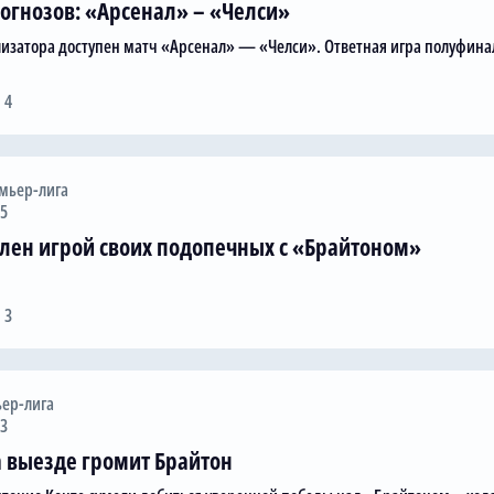
огнозов: «Арсенал» – «Челси»
лизатора доступен матч «Арсенал» — «Челси». Ответная игра полуфина
 4
мьер-лига
25
лен игрой своих подопечных с «Брайтоном»
 3
ер-лига
23
 выезде громит Брайтон