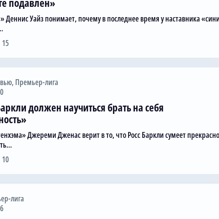
те подавлен»
» Деннис Уайз понимает, почему в последнее время у наставника «син
…
 15
рвью
,
Премьер-лига
00
аркли должен научиться брать на себя
ность»
тенхэма» Джереми Дженас верит в то, что Росс Баркли сумеет прекрасн
ать…
 10
ер-лига
16