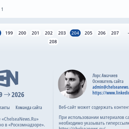
 1
199
200
201
202
203
204
205
206
207
208
Лорс Амачиев
Основатель сайта
admin@chelseanews
9
2026
https://www.linkedi
Веб-сайт может содержать контен
такты
Команда сайта
При использовании материалов с
е «ChelseaNews.Ru»
необходимо указывать гиперссылк
но в «Роскомнадзоре».
https://chelseanews.ru/