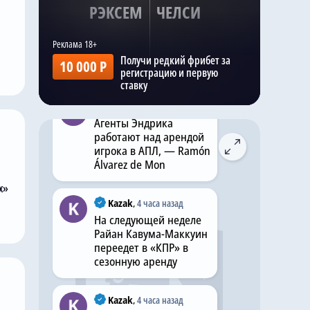
РЭКСЕМ
ЧЕЛСИ
Пендерс; Ачеампонг,
Фофана, Сарр, Хато;
Эстевао, Эссуго, Лавиа,
Мудрик; Делап,
Получи редкий фрибет за
10 000 Р
Джексон.
регистрацию и первую
ставку
Kazak
,
Вчера в 20:56
Агенты Эндрика
работают над арендой
игрока в АПЛ, — Ramón
Álvarez de Mon
х»
Kazak
,
4 часа назад
На следующей неделе
Райан Кавума-Маккуин
переедет в «КПР» в
сезонную аренду
Kazak
,
4 часа назад