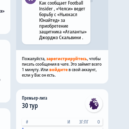
Как сообщает Football
Insider , «Челси» ведет
их»
борьбу с «Ньюкасл
Юнайтед» за
приобретение
защитника «Аталанты»
Джорджо Скальвини .
Пожалуйста,
зарегистрируйтесь
, чтобы
писать сообщения в чате. Это займет всего
1 минуту. Или
войдите
в свой аккаунт,
если у Вас он есть.
о
Премьер-лига
30 тур
#
И
ЗГ:ПГ
О