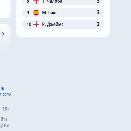
3
8
Т. Чалоба
3
9
М. Гию
2
10
Р. Джеймс
.ru
n.com/
т 18+
айта
у на