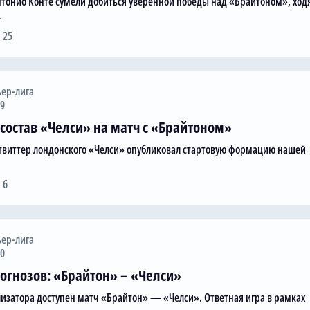
тонио Конте сумели добиться уверенной победы над «Брайтоном», ход
…
 25
ер-лига
39
состав «Челси» на матч с «Брайтоном»
виттер лондонского «Челси» опубликовал стартовую формацию нашей
 6
ер-лига
00
огнозов: «Брайтон» – «Челси»
лизатора доступен матч «Брайтон» — «Челси». Ответная игра в рамках